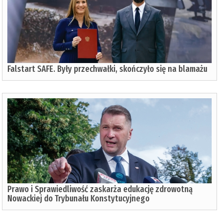
Falstart SAFE. Były przechwałki, skończyło się na blamażu
Prawo i Sprawiedliwość zaskarża edukację zdrowotną
Nowackiej do Trybunału Konstytucyjnego