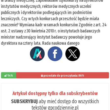
w branży medycznej. Zapowiadane są konkursy na dyrektorów
instytutów medycznych, rektorów medycznych uczelni
publicznych i dyrektorów podlegających im podmiotów
leczniczych. Czy w tych konkursach przeszłość będzie miała
znaczenie? Wymiana kadr w ramach konkursów Zgodnie z art. 24
ust. 2 ustawy z 30 kwietnia 2010 r. o instytutach badawczych
minister nadzorujący instytut badawczy powołuje jego
dyrektora na cztery lata. Rada naukowa danego
14%
pozostało do przeczytania: 86%
Artykuł dostępny tylko dla subskrybentów
SUBSKRYBUJ
aby mieć dostęp do wszystkich
tekstów gpcodziennie.pl