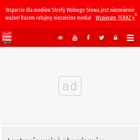
Wsparcie dla mediów Strefy Wolnego Słowa jest niezmiernie
x
ważne! Razem ratujmy niezależne media!
Wspieram TERAZ »
ad