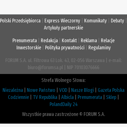
Polski Przedsiębiorca
|
Express Wieczorny
|
Komunikaty
|
Debaty
|
Artykuły partnerskie
Prenumerata
|
Redakcja
|
Kontakt
|
Reklama
|
Relacje
Inwestorskie
|
Polityka prywatności
|
Regulaminy
FORUM S.A. ul. Filtrowa 63 Lok. 43, 02-056 Warszawa | e-mail:
biuro@forumsa.pl | NIP 70103076666
Strefa Wolnego Słowa:
Niezależna
|
Nowe Państwo
|
VOD
|
Nasze Blogi
|
Gazeta Polska
Codziennie
|
TV Republika
|
Albicla
|
Prenumerata
|
Sklep
|
PolandDaily 24
Wszystkie prawa zastrzeżone © FORUM S.A.