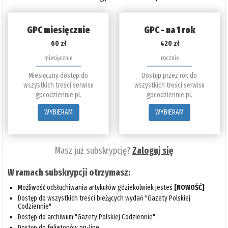
GPC miesięcznie
GPC - na 1 rok
60 zł
420 zł
miesięcznie
rocznie
Miesięczny dostęp do
Dostęp przez rok do
wszystkich treści serwisu
wszystkich treści serwisu
gpcodziennie.pl.
gpcodziennie.pl.
WYBIERAM
WYBIERAM
Masz już subskrypcję?
Zaloguj się
W ramach subskrypcji otrzymasz:
Możliwość odsłuchiwania artykułów gdziekolwiek jesteś
[NOWOŚĆ]
Dostęp do wszystkich treści bieżących wydań "Gazety Polskiej
Codziennie"
Dostęp do archiwum "Gazety Polskiej Codziennie"
Dostęp do felietonów on-line