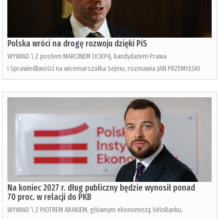
Polska wróci na drogę rozwoju dzięki PiS
WYWIAD \ Z posłem MARCINEM OCIEPĄ, kandydatem Prawa
i Sprawiedliwości na wicemarszałka Sejmu, rozmawia JAN PRZEMYŁSKI
Na koniec 2027 r. dług publiczny będzie wynosił ponad
70 proc. w relacji do PKB
WYWIAD \ Z PIOTREM ARAKIEM, głównym ekonomistą VeloBanku,