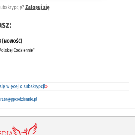
subskrypcję?
Zaloguj się
sz:
eś
[NOWOŚĆ]
olskiej Codziennie"
ię więcej o subskrypcji
»
rata@gpcodziennie.pl