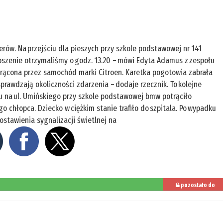
rów. Na przejściu dla pieszych przy szkole podstawowej nr 141
oszenie otrzymaliśmy o godz. 13.20 – mówi Edyta Adamus z zespołu
otrącona przez samochód marki Citroen. Karetka pogotowia zabrała
i sprawdzają okoliczności zdarzenia – dodaje rzecznik. To kolejne
u na ul. Umińskiego przy szkole podstawowej bmw potrąciło
 chłopca. Dziecko w ciężkim stanie trafiło do szpitala. Po wypadku
ostawienia sygnalizacji świetlnej na
%
pozostało do
przeczytania: 16%