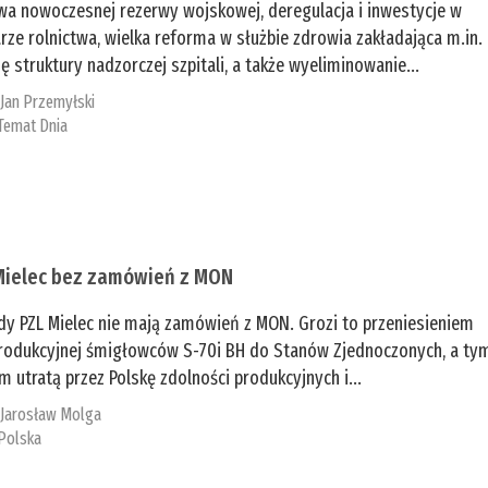
a nowoczesnej rezerwy wojskowej, deregulacja i inwestycje w
rze rolnictwa, wielka reforma w służbie zdrowia zakładająca m.in.
ę struktury nadzorczej szpitali, a także wyeliminowanie...
:
Jan Przemyłski
Temat Dnia
Mielec bez zamówień z MON
dy PZL Mielec nie mają zamówień z MON. Grozi to przeniesieniem
 produkcyjnej śmigłowców S-70i BH do Stanów Zjednoczonych, a ty
 utratą przez Polskę zdolności produkcyjnych i...
:
Jarosław Molga
Polska