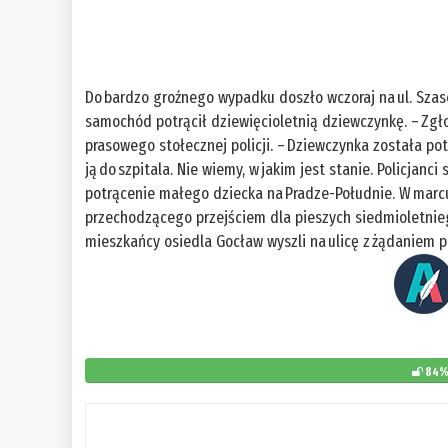
Do bardzo groźnego wypadku doszło wczoraj na ul. Szase
samochód potrącił dziewięcioletnią dziewczynkę. – Zgł
prasowego stołecznej policji. – Dziewczynka została p
ją do szpitala. Nie wiemy, w jakim jest stanie. Policjanc
potrącenie małego dziecka na Pradze-Południe. W marc
przechodzącego przejściem dla pieszych siedmioletniego
mieszkańcy osiedla Gocław wyszli na ulicę z żądaniem p
84