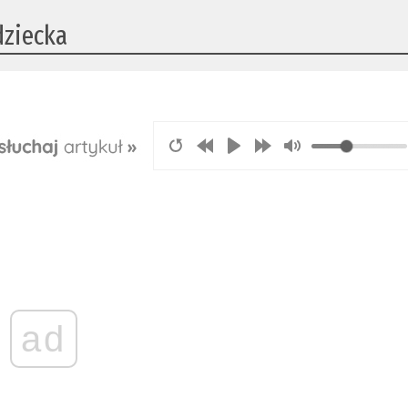
dziecka
ad