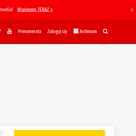
 media!
Wspieram TERAZ »
x
Prenumerata
Zaloguj się
Archiwum