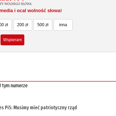
media i ocal wolność słowa!
00 zł
200 zł
500 zł
inna
Wspieram
 tym numerze
es PiS: Musimy mieć patriotyczny rząd