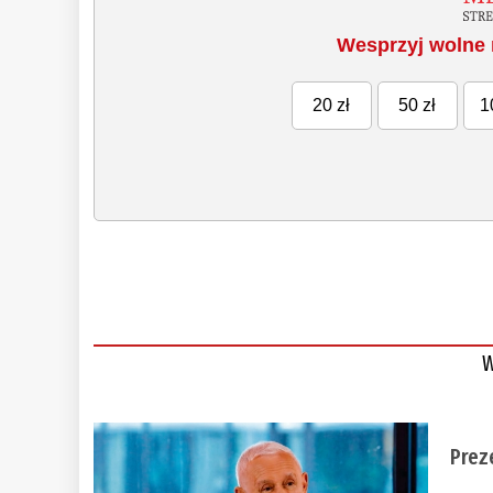
Wesprzyj wolne 
20 zł
50 zł
1
W
Prez