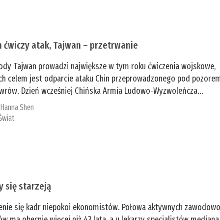
n ćwiczy atak, Tajwan – przetrwanie
ody Tajwan prowadzi największe w tym roku ćwiczenia wojskowe,
ch celem jest odparcie ataku Chin przeprowadzonego pod pozore
rów. Dzień wcześniej Chińska Armia Ludowo-Wyzwoleńcza...
:
­Hanna Shen
Świat
y się starzeją
enie się kadr niepokoi ekonomistów. Połowa aktywnych zawodow
ów ma obecnie więcej niż 43 lata, a u lekarzy specjalistów mediana