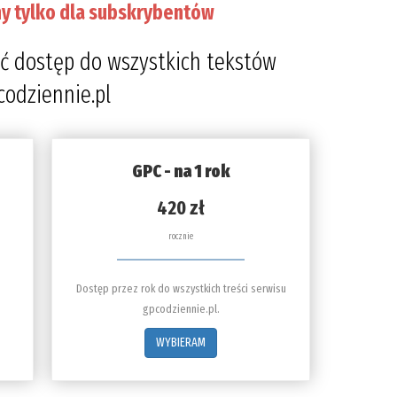
y tylko dla subskrybentów
ć dostęp do wszystkich tekstów
codziennie.pl
GPC - na 1 rok
420 zł
rocznie
Dostęp przez rok do wszystkich treści serwisu
gpcodziennie.pl.
WYBIERAM