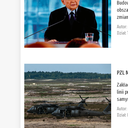
Budow
obsza
zmian
Autor
Dział:
PZL 
Zakła
linii
samym
Autor
Dział: