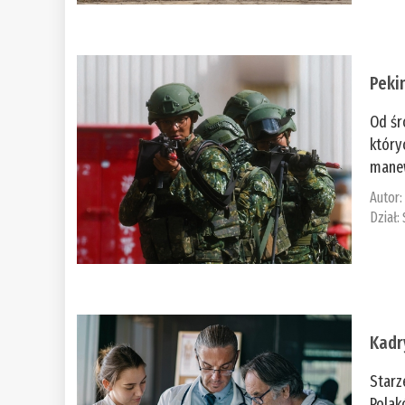
Peki
Od śr
który
manew
Autor
Dział:
Kadr
Starz
Polak