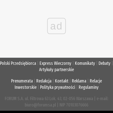
ad
Polski Przedsiębiorca
|
Express Wieczorny
|
Komunikaty
|
Debaty
|
Artykuły partnerskie
Prenumerata
|
Redakcja
|
Kontakt
|
Reklama
|
Relacje
Inwestorskie
|
Polityka prywatności
|
Regulaminy
FORUM S.A. ul. Filtrowa 63 Lok. 43, 02-056 Warszawa | e-mail:
biuro@forumsa.pl | NIP 70103076666