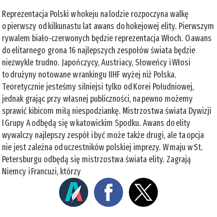
Reprezentacja Polski w hokeju na lodzie rozpoczyna walkę
o pierwszy od kilkunastu lat awans do hokejowej elity. Pierwszym
rywalem biało-czerwonych będzie reprezentacja Włoch. O awans
do elitarnego grona 16 najlepszych zespołów świata będzie
niezwykle trudno. Japończycy, Austriacy, Słoweńcy i Włosi
to drużyny notowane w rankingu IIHF wyżej niż Polska.
Teoretycznie jesteśmy silniejsi tylko od Korei Południowej,
jednak grając przy własnej publiczności, na pewno możemy
sprawić kibicom miłą niespodziankę. Mistrzostwa świata Dywizji
I Grupy A odbędą się w katowickim Spodku. Awans do elity
wywalczy najlepszy zespół i być może także drugi, ale ta opcja
nie jest zależna od uczestników polskiej imprezy. W maju w St.
Petersburgu odbędą się mistrzostwa świata elity. Zagrają
Niemcy i Francuzi, którzy