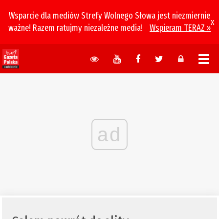
Wsparcie dla mediów Strefy Wolnego Słowa jest niezmiernie
x
ważne! Razem ratujmy niezależne media!
Wspieram TERAZ »
ad