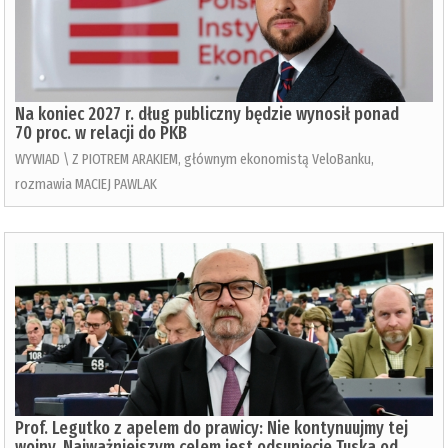
Na koniec 2027 r. dług publiczny będzie wynosił ponad
70 proc. w relacji do PKB
WYWIAD \ Z PIOTREM ARAKIEM, głównym ekonomistą VeloBanku,
rozmawia MACIEJ PAWLAK
Prof. Legutko z apelem do prawicy: Nie kontynuujmy tej
wojny. Najważniejszym celem jest odsunięcie Tuska od