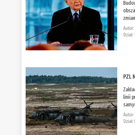
Budow
obsza
zmian
Autor
Dział:
PZL 
Zakła
linii
samym
Autor
Dział: