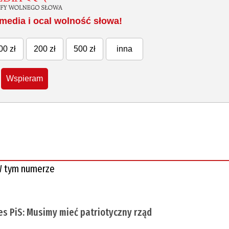
media i ocal wolność słowa!
00 zł
200 zł
500 zł
inna
Wspieram
 tym numerze
es PiS: Musimy mieć patriotyczny rząd