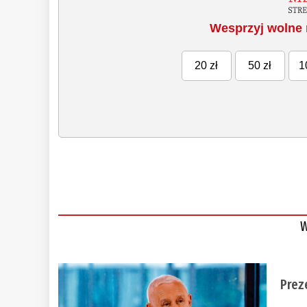
Wesprzyj wolne 
20 zł
50 zł
1
W
Prez