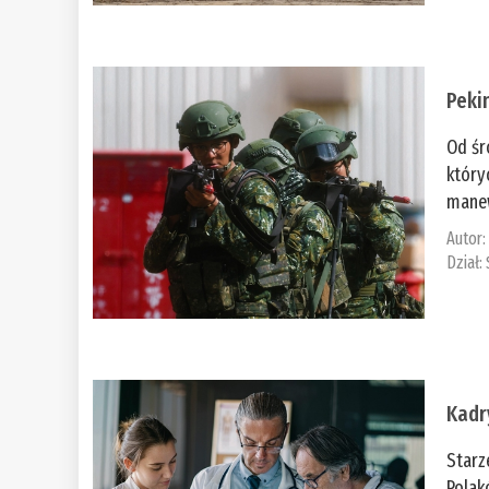
Peki
Od śr
który
manew
Autor
Dział:
Kadr
Starz
Polak