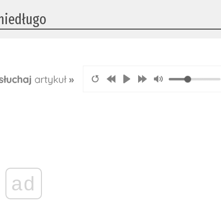
 niedługo
ad