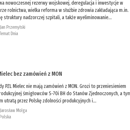
a nowoczesnej rezerwy wojskowej, deregulacja i inwestycje w
rze rolnictwa, wielka reforma w służbie zdrowia zakładająca m.in.
ę struktury nadzorczej szpitali, a także wyeliminowanie...
:
Jan Przemyłski
Temat Dnia
Mielec bez zamówień z MON
dy PZL Mielec nie mają zamówień z MON. Grozi to przeniesieniem
 produkcyjnej śmigłowców S-70i BH do Stanów Zjednoczonych, a ty
 utratą przez Polskę zdolności produkcyjnych i...
:
Jarosław Molga
Polska