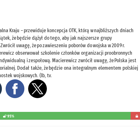
ialna Kraju – przewiduje koncepcja OTK, którą w najbliższych dniach
ątek, że będzie dążył do tego, aby jak najszersze grupy
Zwrócił uwagę, że po zawieszeniu poborów do wojska w 2009 r.
cierewicz obserwował szkolenie członków organizacji proobronnych
indywidualną i zespołową. Macierewicz zwrócił uwagę, że Polska jest
orialnej. Dodał także, że będzie ona integralnym elementem polskiej
stek wojskowych. (lb, tv.
95%
pozos
do