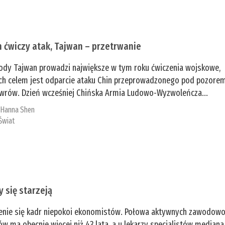
n ćwiczy atak, Tajwan – przetrwanie
ody Tajwan prowadzi największe w tym roku ćwiczenia wojskowe,
ch celem jest odparcie ataku Chin przeprowadzonego pod pozore
rów. Dzień wcześniej Chińska Armia Ludowo-Wyzwoleńcza...
:
­Hanna Shen
Świat
y się starzeją
enie się kadr niepokoi ekonomistów. Połowa aktywnych zawodow
ów ma obecnie więcej niż 43 lata, a u lekarzy specjalistów mediana