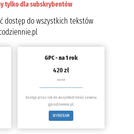
y tylko dla subskrybentów
przec
5%
ć dostęp do wszystkich tekstów
codziennie.pl
GPC - na 1 rok
420 zł
rocznie
Dostęp przez rok do wszystkich treści serwisu
gpcodziennie.pl.
WYBIERAM