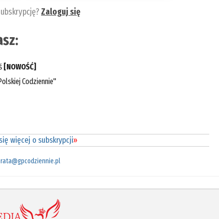
subskrypcję?
Zaloguj się
sz:
eś
[NOWOŚĆ]
olskiej Codziennie"
ię więcej o subskrypcji
»
rata@gpcodziennie.pl