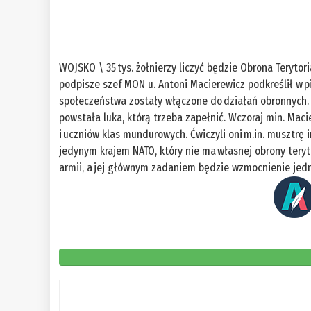
WOJSKO \ 35 tys. żołnierzy liczyć będzie Obrona Terytor
podpisze szef MON u. Antoni Macierewicz podkreślił w pi
społeczeństwa zostały włączone do działań obronnych. 
powstała luka, którą trzeba zapełnić. Wczoraj min. Ma
i uczniów klas mundurowych. Ćwiczyli oni m.in. musztrę 
jedynym krajem NATO, który nie ma własnej obrony teryt
armii, a jej głównym zadaniem będzie wzmocnienie jedno