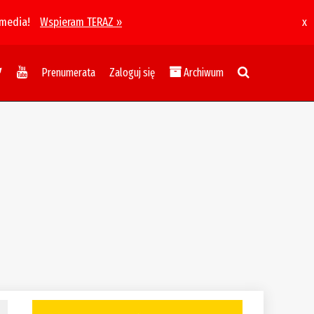
 media!
Wspieram TERAZ »
x
Prenumerata
Zaloguj się
Archiwum