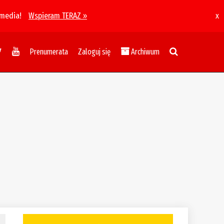
 media!
Wspieram TERAZ »
x
Prenumerata
Zaloguj się
Archiwum