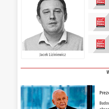
Jacek Liziniewicz
W
Prez
Budow