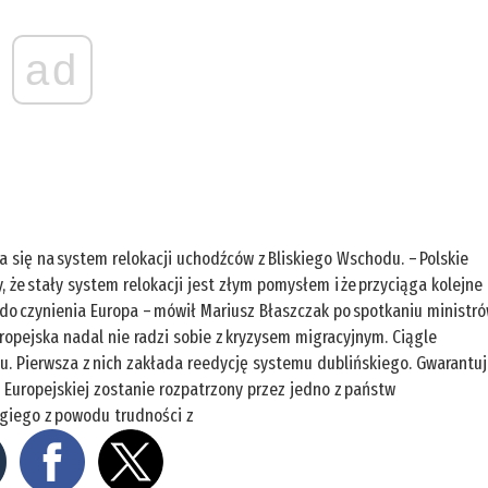
ad
 się na system relokacji uchodźców z Bliskiego Wschodu. – Polskie
że stały system relokacji jest złym pomysłem i że przyciąga kolejne
 do czynienia Europa – mówił Mariusz Błaszczak po spotkaniu ministr
pejska nadal nie radzi sobie z kryzysem migracyjnym. Ciągle
u. Pierwsza z nich zakłada reedycję systemu dublińskiego. Gwarantu
ii Europejskiej zostanie rozpatrzony przez jedno z państw
ugiego z powodu trudności z