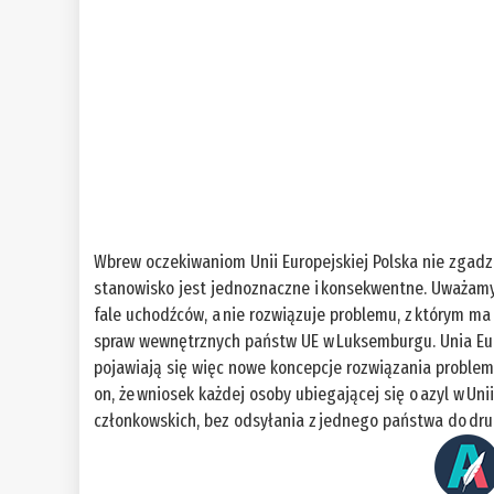
Wbrew oczekiwaniom Unii Europejskiej Polska nie zgadza
stanowisko jest jednoznaczne i konsekwentne. Uważamy, 
fale uchodźców, a nie rozwiązuje problemu, z którym ma
spraw wewnętrznych państw UE w Luksemburgu. Unia Euro
pojawiają się więc nowe koncepcje rozwiązania problem
on, że wniosek każdej osoby ubiegającej się o azyl w Un
członkowskich, bez odsyłania z jednego państwa do dr