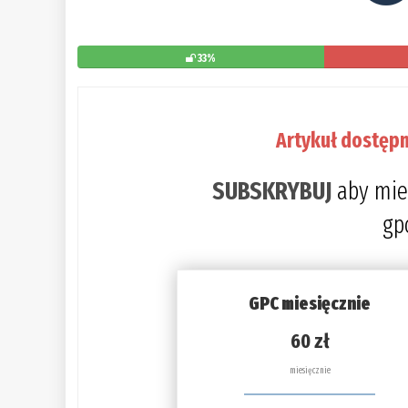
33%
Artykuł dostępn
SUBSKRYBUJ
aby mie
gp
GPC miesięcznie
60 zł
miesięcznie