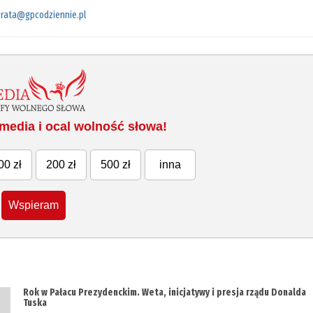
rata@gpcodziennie.pl
media i ocal wolność słowa!
00 zł
200 zł
500 zł
inna
Wspieram
Rok w Pałacu Prezydenckim. Weta, inicjatywy i presja rządu Donalda
Tuska