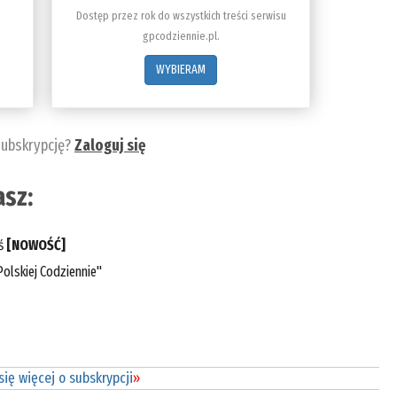
Dostęp przez rok do wszystkich treści serwisu
gpcodziennie.pl.
WYBIERAM
subskrypcję?
Zaloguj się
sz:
eś
[NOWOŚĆ]
olskiej Codziennie"
ię więcej o subskrypcji
»