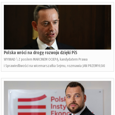
Polska wróci na drogę rozwoju dzięki PiS
WYWIAD \ Z posłem MARCINEM OCIEPĄ, kandydatem Prawa
i Sprawiedliwości na wicemarszałka Sejmu, rozmawia JAN PRZEMYŁSKI