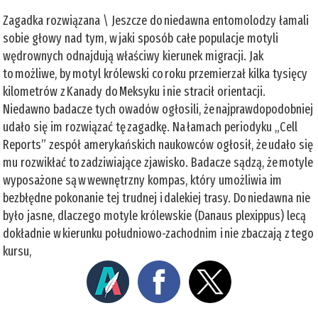
Zagadka rozwiązana \ Jeszcze do niedawna entomolodzy łamali
sobie głowy nad tym, w jaki sposób całe populacje motyli
wędrownych odnajdują właściwy kierunek migracji. Jak
to możliwe, by motyl królewski co roku przemierzał kilka tysięcy
kilometrów z Kanady do Meksyku i nie stracił orientacji.
Niedawno badacze tych owadów ogłosili, że najprawdopodobniej
udało się im rozwiązać tę zagadkę. Na łamach periodyku „Cell
Reports” zespół amerykańskich naukowców ogłosił, że udało się
mu rozwikłać to zadziwiające zjawisko. Badacze sądzą, że motyle
wyposażone są w wewnętrzny kompas, który umożliwia im
bezbłędne pokonanie tej trudnej i dalekiej trasy. Do niedawna nie
było jasne, dlaczego motyle królewskie (Danaus plexippus) lecą
dokładnie w kierunku południowo-zachodnim i nie zbaczają z tego
kursu,