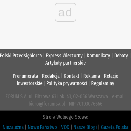
ad
Polski Przedsiębiorca
|
Express Wieczorny
|
Komunikaty
|
Debaty
|
Artykuły partnerskie
Prenumerata
|
Redakcja
|
Kontakt
|
Reklama
|
Relacje
Inwestorskie
|
Polityka prywatności
|
Regulaminy
FORUM S.A. ul. Filtrowa 63 Lok. 43, 02-056 Warszawa | e-mail:
biuro@forumsa.pl | NIP 70103076666
Strefa Wolnego Słowa:
Niezależna
|
Nowe Państwo
|
VOD
|
Nasze Blogi
|
Gazeta Polska