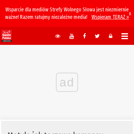
Wsparcie dla mediów Strefy Wolnego Słowa jest niezmiernie
x
ważne! Razem ratujmy niezależne media!
Wspieram TERAZ »
ad