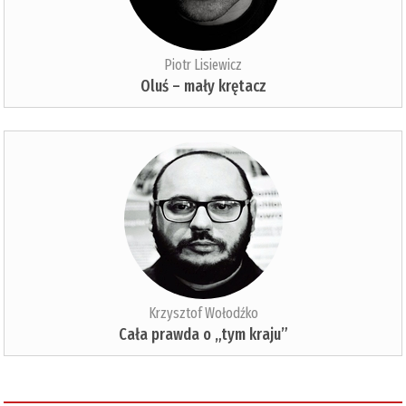
Piotr Lisiewicz
Oluś – mały krętacz
Krzysztof Wołodźko
Cała prawda o „tym kraju”