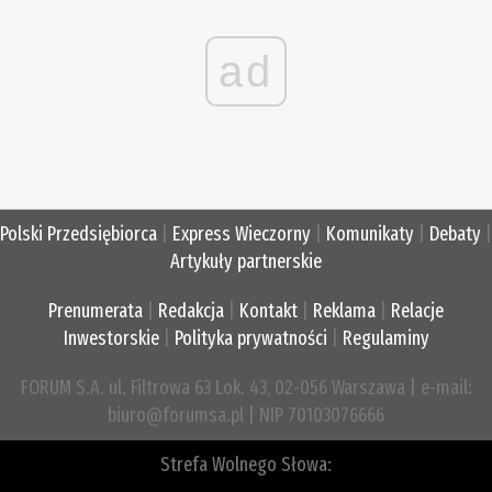
ad
Polski Przedsiębiorca
|
Express Wieczorny
|
Komunikaty
|
Debaty
|
Artykuły partnerskie
Prenumerata
|
Redakcja
|
Kontakt
|
Reklama
|
Relacje
Inwestorskie
|
Polityka prywatności
|
Regulaminy
FORUM S.A. ul. Filtrowa 63 Lok. 43, 02-056 Warszawa | e-mail:
biuro@forumsa.pl | NIP 70103076666
Strefa Wolnego Słowa: