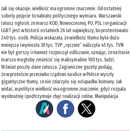
Jak się okazuje, wielkość ma ogromne znaczenie. Od ostatniej
soboty pojęcie to nabrało politycznego wymiaru. Warszawski
ratusz ogłosił, że marsz KOD, Nowoczesnej, PO, PSL i organizacji
LGBT jest w historii ostatnich 26 lat największy, bo protestowało
240 tys. osób. Policja wskazała, że wielkość tłumu była dużo
mniejsza i wyniosła 30 tys. TVP „ręcznie” naliczyła 45 tys. TVN
nie był gorszy i również rozpoczął odliczanie, uznając, że na trasie
marszu mogłoby zmieścić się maksymalnie 100 tys. ludzi.
W świat poszły dane ratusza. Zagraniczne gazety podają,
że w proteście przeciwko rządowi na ulice w Polsce wyszły
gigantyczne tłumy, co nie zdarzyło się od upadku komuny. Jak
widać, w polityce wielkość ma ogromne znaczenie, gdyż rozpala
wyobraźnię i podtrzymuje chęć realizacji celów. Manipulacja