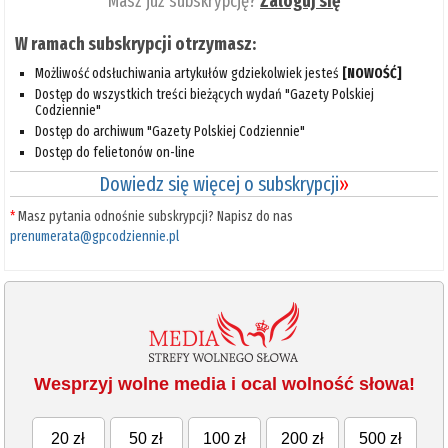
Masz już subskrypcję?
Zaloguj się
W ramach subskrypcji otrzymasz:
Możliwość odsłuchiwania artykułów gdziekolwiek jesteś
[NOWOŚĆ]
Dostęp do wszystkich treści bieżących wydań "Gazety Polskiej
Codziennie"
Dostęp do archiwum "Gazety Polskiej Codziennie"
Dostęp do felietonów on-line
Dowiedz się więcej o subskrypcji
»
*
Masz pytania odnośnie subskrypcji? Napisz do nas
prenumerata@gpcodziennie.pl
Wesprzyj wolne media i ocal wolność słowa!
20 zł
50 zł
100 zł
200 zł
500 zł