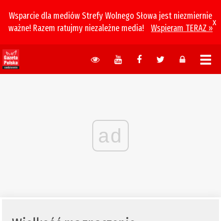
Wsparcie dla mediów Strefy Wolnego Słowa jest niezmiernie
x
ważne! Razem ratujmy niezależne media!
Wspieram TERAZ »
ad