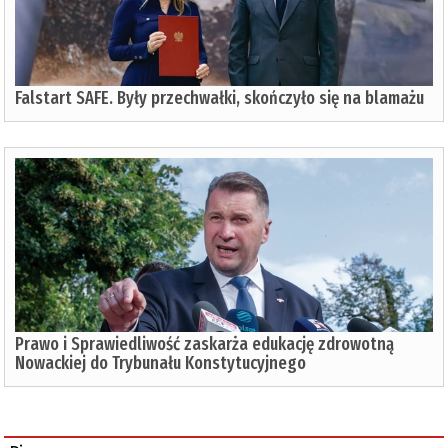
Falstart SAFE. Były przechwałki, skończyło się na blamażu
Prawo i Sprawiedliwość zaskarża edukację zdrowotną
Nowackiej do Trybunału Konstytucyjnego