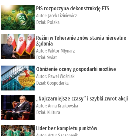
PiS rozpoczyna dekonstrukcję ETS
Autor:
Jacek Liziniewicz
Dział:
Polska
Reżim w Teheranie znów stawia nierealne
żądania
Autor:
Wiktor Młynarz
Dział:
Świat
Obniżenie oceny gospodarki możliwe
Autor:
Paweł Woźniak
Dział:
Gospodarka
„Najczarniejsze czasy” i szybki zwrot akcji
Autor:
Anna Krajkowska
Dział:
Kultura
Lider bez kompletu punktów
Autor:
Artur Szczepanik