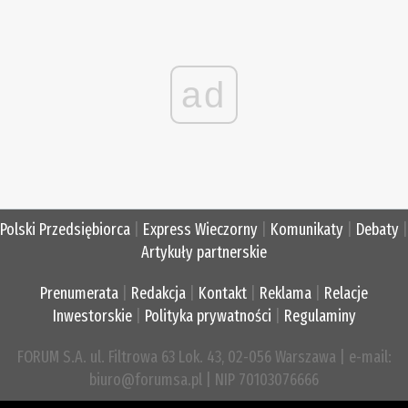
ad
Polski Przedsiębiorca
|
Express Wieczorny
|
Komunikaty
|
Debaty
|
Artykuły partnerskie
Prenumerata
|
Redakcja
|
Kontakt
|
Reklama
|
Relacje
Inwestorskie
|
Polityka prywatności
|
Regulaminy
FORUM S.A. ul. Filtrowa 63 Lok. 43, 02-056 Warszawa | e-mail:
biuro@forumsa.pl | NIP 70103076666