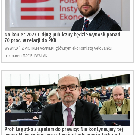
Na koniec 2027 r. dług publiczny będzie wynosił ponad
70 proc. w relacji do PKB
WYWIAD \ Z PIOTREM ARAKIEM, głównym ekonomistą VeloBanku,
rozmawia MACIEJ PAWLAK
Prof. Legutko z apelem do prawicy: Nie kontynuujmy tej