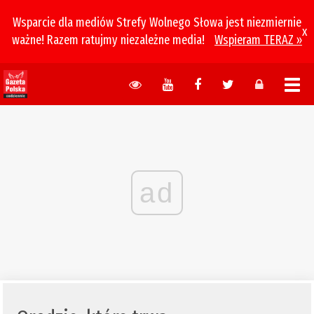
Wsparcie dla mediów Strefy Wolnego Słowa jest niezmiernie
x
ważne! Razem ratujmy niezależne media!
Wspieram TERAZ »
ad