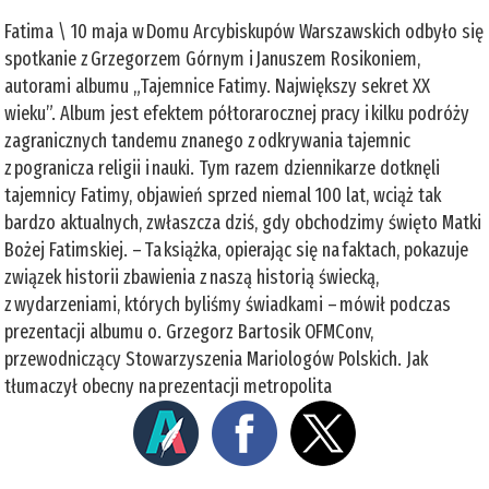
Fatima \ 10 maja w Domu Arcybiskupów Warszawskich odbyło się
spotkanie z Grzegorzem Górnym i Januszem Rosikoniem,
autorami albumu „Tajemnice Fatimy. Największy sekret XX
wieku”. Album jest efektem półtorarocznej pracy i kilku podróży
zagranicznych tandemu znanego z odkrywania tajemnic
z pogranicza religii i nauki. Tym razem dziennikarze dotknęli
tajemnicy Fatimy, objawień sprzed niemal 100 lat, wciąż tak
bardzo aktualnych, zwłaszcza dziś, gdy obchodzimy święto Matki
Bożej Fatimskiej. – Ta książka, opierając się na faktach, pokazuje
związek historii zbawienia z naszą historią świecką,
z wydarzeniami, których byliśmy świadkami – mówił podczas
prezentacji albumu o. Grzegorz Bartosik OFMConv,
przewodniczący Stowarzyszenia Mariologów Polskich. Jak
tłumaczył obecny na prezentacji metropolita