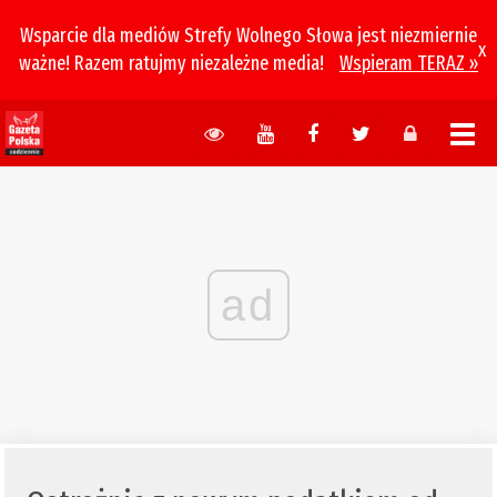
Wsparcie dla mediów Strefy Wolnego Słowa jest niezmiernie
x
ważne! Razem ratujmy niezależne media!
Wspieram TERAZ »
ad