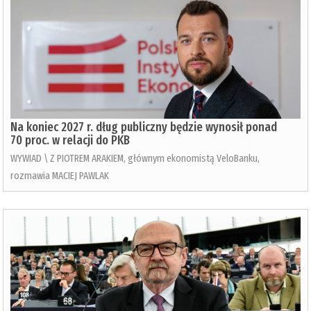
Na koniec 2027 r. dług publiczny będzie wynosił ponad
70 proc. w relacji do PKB
WYWIAD \ Z PIOTREM ARAKIEM, głównym ekonomistą VeloBanku,
rozmawia MACIEJ PAWLAK