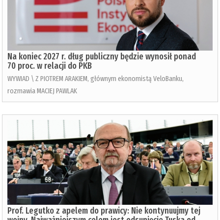
Na koniec 2027 r. dług publiczny będzie wynosił ponad
70 proc. w relacji do PKB
WYWIAD \ Z PIOTREM ARAKIEM, głównym ekonomistą VeloBanku,
rozmawia MACIEJ PAWLAK
Prof. Legutko z apelem do prawicy: Nie kontynuujmy tej