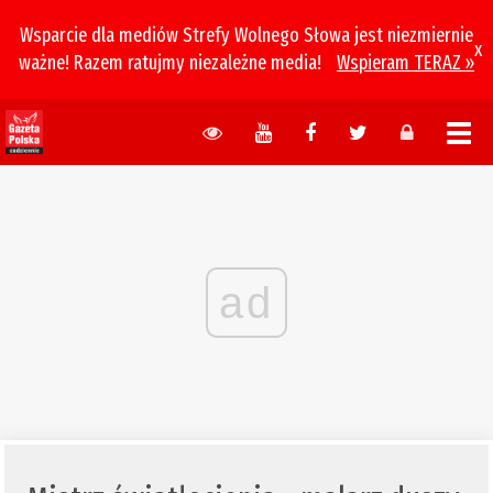
Wsparcie dla mediów Strefy Wolnego Słowa jest niezmiernie
x
ważne! Razem ratujmy niezależne media!
Wspieram TERAZ »
ad