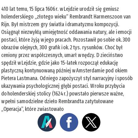
410 lat temu, 15 lipca 1606 r. w Lejdzie urodził się geniusz
holenderskiego „złotego wieku” Rembrandt Harmenszoon van
Rijn. Był mistrzem gry światła i dramatyzmu kompozycji.
Osiągnął niezwykłą umiejętność oddawania natury, ale i emocji
postaci, które żyją w jego pracach. Pozostawił po sobie ok. 300
obrazów olejnych, 300 grafik i ok. 2 tys. rysunków. Choć był
ceniony przez współczesnych, umarł w nędzy. D zieciństwo
spędził w Lejdzie, gdzie jako 15-latek rozpoczął edukację
plastyczną kontynuowaną później w Amsterdamie pod okiem
Pietera Lastmana. Od niego zapożyczył styl narracyjny i sposób
ukazywania psychologicznej głębi postaci. W roku przybycia
do holenderskiej stolicy (1624 r.) powstało pierwsze ważne,
w pełni samodzielne dzieło Rembrandta zatytułowane
„Operacja”, które zwiastowało