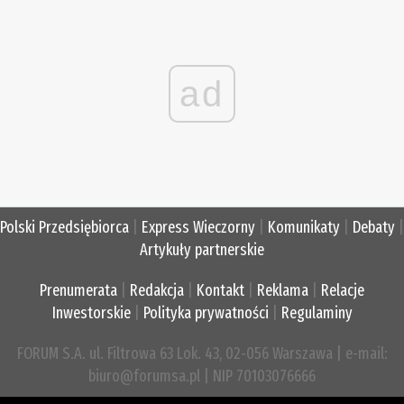
ad
Polski Przedsiębiorca
|
Express Wieczorny
|
Komunikaty
|
Debaty
|
Artykuły partnerskie
Prenumerata
|
Redakcja
|
Kontakt
|
Reklama
|
Relacje
Inwestorskie
|
Polityka prywatności
|
Regulaminy
FORUM S.A. ul. Filtrowa 63 Lok. 43, 02-056 Warszawa | e-mail:
biuro@forumsa.pl | NIP 70103076666