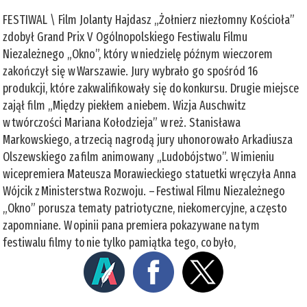
FESTIWAL \ Film Jolanty Hajdasz „Żołnierz niezłomny Kościoła”
zdobył Grand Prix V Ogólnopolskiego Festiwalu Filmu
Niezależnego „Okno”, który w niedzielę późnym wieczorem
zakończył się w Warszawie. Jury wybrało go spośród 16
produkcji, które zakwalifikowały się do konkursu. Drugie miejsce
zajął film „Między piekłem a niebem. Wizja Auschwitz
w twórczości Mariana Kołodzieja” w reż. Stanisława
Markowskiego, a trzecią nagrodą jury uhonorowało Arkadiusza
Olszewskiego za film animowany „Ludobójstwo”. W imieniu
wicepremiera Mateusza Morawieckiego statuetki wręczyła Anna
Wójcik z Ministerstwa Rozwoju. – Festiwal Filmu Niezależnego
„Okno” porusza tematy patriotyczne, niekomercyjne, a często
zapomniane. W opinii pana premiera pokazywane na tym
festiwalu filmy to nie tylko pamiątka tego, co było,