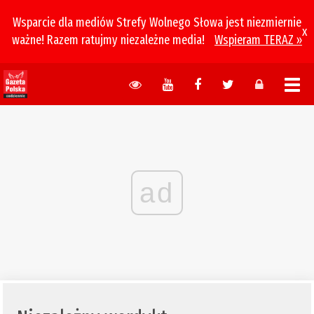
Wsparcie dla mediów Strefy Wolnego Słowa jest niezmiernie
x
ważne! Razem ratujmy niezależne media!
Wspieram TERAZ »
ad