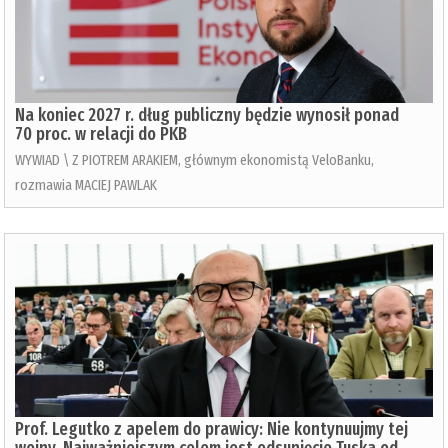
Na koniec 2027 r. dług publiczny będzie wynosił ponad
70 proc. w relacji do PKB
WYWIAD \ Z PIOTREM ARAKIEM, głównym ekonomistą VeloBanku,
rozmawia MACIEJ PAWLAK
Prof. Legutko z apelem do prawicy: Nie kontynuujmy tej