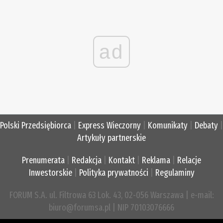
ad
Polski Przedsiębiorca
|
Express Wieczorny
|
Komunikaty
|
Debaty
|
Artykuły partnerskie
Prenumerata
|
Redakcja
|
Kontakt
|
Reklama
|
Relacje
Inwestorskie
|
Polityka prywatności
|
Regulaminy
FORUM S.A. ul. Filtrowa 63 Lok. 43, 02-056 Warszawa | e-mail:
biuro@forumsa.pl | NIP 70103076666