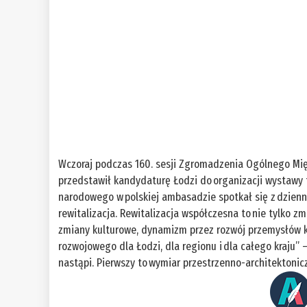
Wczoraj podczas 160. sesji Zgromadzenia Ogólnego Międ
przedstawił kandydaturę Łodzi do organizacji wystawy t
narodowego w polskiej ambasadzie spotkał się z dzienn
rewitalizacja. Rewitalizacja współczesna to nie tylko zm
zmiany kulturowe, dynamizm przez rozwój przemysłów kr
rozwojowego dla Łodzi, dla regionu i dla całego kraju” – 
nastąpi. Pierwszy to wymiar przestrzenno-architektonic