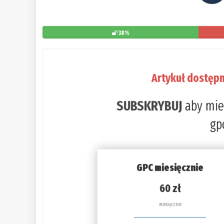
38%
Artykuł dostępn
SUBSKRYBUJ
aby mie
gp
GPC miesięcznie
60 zł
miesięcznie