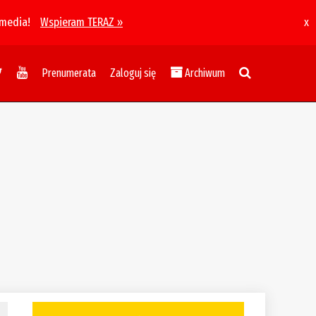
 media!
Wspieram TERAZ »
x
Prenumerata
Zaloguj się
Archiwum