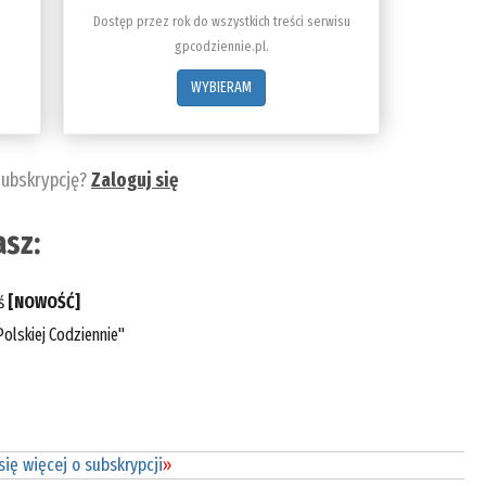
Dostęp przez rok do wszystkich treści serwisu
gpcodziennie.pl.
WYBIERAM
subskrypcję?
Zaloguj się
sz:
eś
[NOWOŚĆ]
olskiej Codziennie"
ię więcej o subskrypcji
»