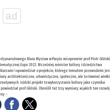
ad
zynarodowego Biura Wystaw w Paryżu wicepremier prof. Piotr Glińsk
ematycznej Expo 2022. Wcześniej minister kultury i dziedzictwa
ikarzami i opowiedział o projekcie, którego tematem przewodnim jes
iany architektoniczne, urbanistyczne, społeczne, ale to również wielk
eatywnych. Łódzki projekt to wykorzystanie kultury jako czynnika
powiedział prof. Gliński. Określił też trzy wymiary, w jakich ten rozwój
zny –