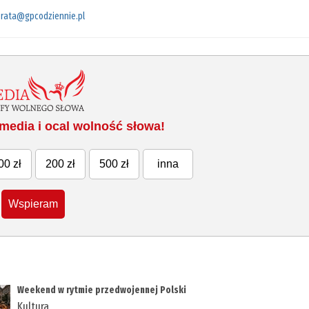
rata@gpcodziennie.pl
media i ocal wolność słowa!
00 zł
200 zł
500 zł
inna
Wspieram
Weekend w rytmie przedwojennej Polski
Kultura