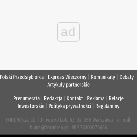
ad
Polski Przedsiębiorca
|
Express Wieczorny
|
Komunikaty
|
Debaty
|
Artykuły partnerskie
Prenumerata
|
Redakcja
|
Kontakt
|
Reklama
|
Relacje
Inwestorskie
|
Polityka prywatności
|
Regulaminy
FORUM S.A. ul. Filtrowa 63 Lok. 43, 02-056 Warszawa | e-mail:
biuro@forumsa.pl | NIP 70103076666