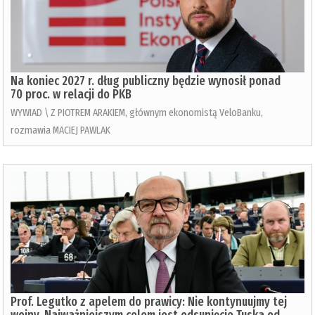
Na koniec 2027 r. dług publiczny będzie wynosił ponad
70 proc. w relacji do PKB
WYWIAD \ Z PIOTREM ARAKIEM, głównym ekonomistą VeloBanku,
rozmawia MACIEJ PAWLAK
Prof. Legutko z apelem do prawicy: Nie kontynuujmy tej