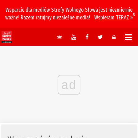
Wsparcie dla mediów Strefy Wolnego Słowa jest niezmiernie
x
ważne! Razem ratujmy niezależne media!
Wspieram TERAZ »
ad