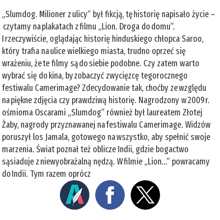
„Slumdog. Milioner z ulicy” był fikcją, tę historię napisało życie –
czytamy na plakatach z filmu „Lion. Droga do domu”.
I rzeczywiście, oglądając historię hinduskiego chłopca Saroo,
który trafia na ulice wielkiego miasta, trudno oprzeć się
wrażeniu, że te filmy są do siebie podobne. Czy zatem warto
wybrać się do kina, by zobaczyć zwycięzcę tegorocznego
festiwalu Camerimage? Zdecydowanie tak, choćby ze względu
na piękne zdjęcia czy prawdziwą historię. Nagrodzony w 2009 r.
ośmioma Oscarami „Slumdog” również był laureatem Złotej
Żaby, nagrody przyznawanej na festiwalu Camerimage. Widzów
poruszył los Jamala, gotowego na wszystko, aby spełnić swoje
marzenia. Świat poznał też oblicze Indii, gdzie bogactwo
sąsiaduje z niewyobrażalną nędzą. W filmie „Lion…” powracamy
do Indii. Tym razem oprócz