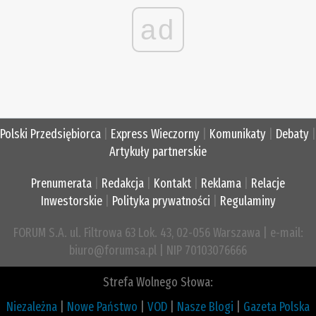
ad
Polski Przedsiębiorca
|
Express Wieczorny
|
Komunikaty
|
Debaty
|
Artykuły partnerskie
Prenumerata
|
Redakcja
|
Kontakt
|
Reklama
|
Relacje
Inwestorskie
|
Polityka prywatności
|
Regulaminy
FORUM S.A. ul. Filtrowa 63 Lok. 43, 02-056 Warszawa | e-mail:
biuro@forumsa.pl | NIP 70103076666
Strefa Wolnego Słowa:
Niezależna
|
Nowe Państwo
|
VOD
|
Nasze Blogi
|
Gazeta Polska