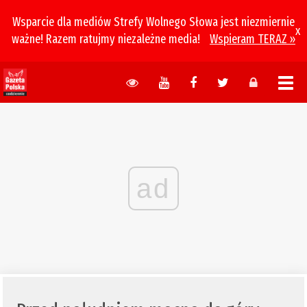
Wsparcie dla mediów Strefy Wolnego Słowa jest niezmiernie
x
ważne! Razem ratujmy niezależne media!
Wspieram TERAZ »
ad