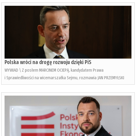
Polska wróci na drogę rozwoju dzięki PiS
WYWIAD \ Z posłem MARCINEM OCIEPĄ, kandydatem Prawa
i Sprawiedliwości na wicemarszałka Sejmu, rozmawia JAN PRZEMYŁSKI