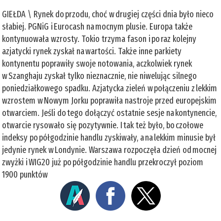
GIEŁDA \ Rynek do przodu, choć w drugiej części dnia było nieco
słabiej. PGNiG i Eurocash na mocnym plusie. Europa także
kontynuowała wzrosty. Tokio trzyma fason i po raz kolejny
azjatycki rynek zyskał na wartości. Także inne parkiety
kontynentu poprawiły swoje notowania, aczkolwiek rynek
w Szanghaju zyskał tylko nieznacznie, nie niwelując silnego
poniedziałkowego spadku. Azjatycka zieleń w połączeniu z lekkim
wzrostem w Nowym Jorku poprawiła nastroje przed europejskim
otwarciem. Jeśli do tego dołączyć ostatnie sesje na kontynencie,
otwarcie rysowało się pozytywnie. I tak też było, bo czołowe
indeksy po półgodzinie handlu zyskiwały, a na lekkim minusie był
jedynie rynek w Londynie. Warszawa rozpoczęła dzień od mocnej
zwyżki i WIG20 już po półgodzinie handlu przekroczył poziom
1900 punktów