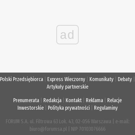
ad
Polski Przedsiębiorca
|
Express Wieczorny
|
Komunikaty
|
Debaty
|
Artykuły partnerskie
Prenumerata
|
Redakcja
|
Kontakt
|
Reklama
|
Relacje
Inwestorskie
|
Polityka prywatności
|
Regulaminy
FORUM S.A. ul. Filtrowa 63 Lok. 43, 02-056 Warszawa | e-mail:
biuro@forumsa.pl | NIP 70103076666