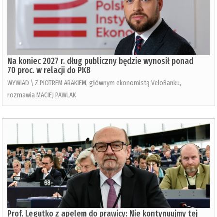
Na koniec 2027 r. dług publiczny będzie wynosił ponad
70 proc. w relacji do PKB
WYWIAD \ Z PIOTREM ARAKIEM, głównym ekonomistą VeloBanku,
rozmawia MACIEJ PAWLAK
Prof. Legutko z apelem do prawicy: Nie kontynuujmy tej