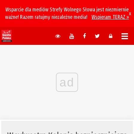
Wsparcie dla mediów Strefy Wolnego Słowa jest niezmiernie
x
ważne! Razem ratujmy niezależne media!
Wspieram TERAZ »
ad