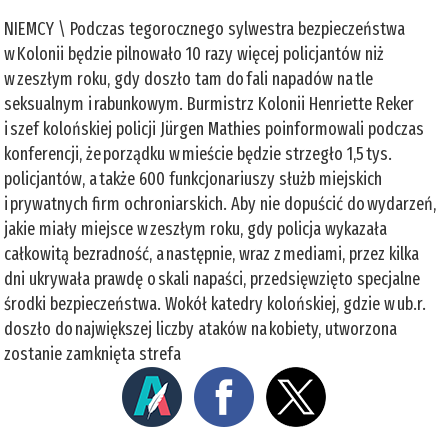
NIEMCY \ Podczas tegorocznego sylwestra bezpieczeństwa
w Kolonii będzie pilnowało 10 razy więcej policjantów niż
w zeszłym roku, gdy doszło tam do fali napadów na tle
seksualnym i rabunkowym. Burmistrz Kolonii Henriette Reker
i szef kolońskiej policji Jürgen Mathies poinformowali podczas
konferencji, że porządku w mieście będzie strzegło 1,5 tys.
policjantów, a także 600 funkcjonariuszy służb miejskich
i prywatnych firm ochroniarskich. Aby nie dopuścić do wydarzeń,
jakie miały miejsce w zeszłym roku, gdy policja wykazała
całkowitą bezradność, a następnie, wraz z mediami, przez kilka
dni ukrywała prawdę o skali napaści, przedsięwzięto specjalne
środki bezpieczeństwa. Wokół katedry kolońskiej, gdzie w ub.r.
doszło do największej liczby ataków na kobiety, utworzona
zostanie zamknięta strefa