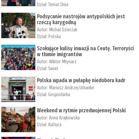
Dział:
Temat Dnia
Podsycanie nastrojów antypolskich jest
rzeczą karygodną
Autor:
Michał Dzierżak
Dział:
Polska
Szokujące kulisy inwazji na Ceutę. Terroryści
w tłumie imigrantów
Autor:
Wiktor Młynarz
Dział:
Świat
Polska wpada w pułapkę niedoboru kadr
Autor:
Mariusz Andrzej Urbanke
Dział:
Gospodarka
Weekend w rytmie przedwojennej Polski
Autor:
Anna Krajkowska
Dział:
Kultura