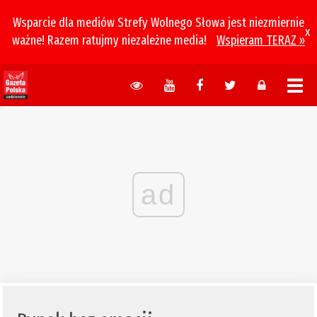
Wsparcie dla mediów Strefy Wolnego Słowa jest niezmiernie
x
ważne! Razem ratujmy niezależne media!
Wspieram TERAZ »
ad