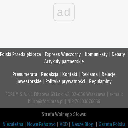
ad
Polski Przedsiębiorca
|
Express Wieczorny
|
Komunikaty
|
Debaty
|
Artykuły partnerskie
Prenumerata
|
Redakcja
|
Kontakt
|
Reklama
|
Relacje
Inwestorskie
|
Polityka prywatności
|
Regulaminy
FORUM S.A. ul. Filtrowa 63 Lok. 43, 02-056 Warszawa | e-mail:
biuro@forumsa.pl | NIP 70103076666
Strefa Wolnego Słowa:
Niezależna
|
Nowe Państwo
|
VOD
|
Nasze Blogi
|
Gazeta Polska