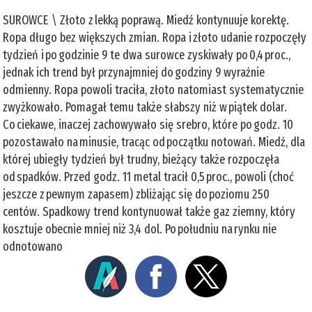
SUROWCE \ Złoto z lekką poprawą. Miedź kontynuuje korektę.
Ropa długo bez większych zmian. Ropa i złoto udanie rozpoczęły
tydzień i po godzinie 9 te dwa surowce zyskiwały po 0,4 proc.,
jednak ich trend był przynajmniej do godziny 9 wyraźnie
odmienny. Ropa powoli traciła, złoto natomiast systematycznie
zwyżkowało. Pomagał temu także słabszy niż w piątek dolar.
Co ciekawe, inaczej zachowywało się srebro, które po godz. 10
pozostawało na minusie, tracąc od początku notowań. Miedź, dla
której ubiegły tydzień był trudny, bieżący także rozpoczęła
od spadków. Przed godz. 11 metal tracił 0,5 proc., powoli (choć
jeszcze z pewnym zapasem) zbliżając się do poziomu 250
centów. Spadkowy trend kontynuował także gaz ziemny, który
kosztuje obecnie mniej niż 3,4 dol. Po południu na rynku nie
odnotowano