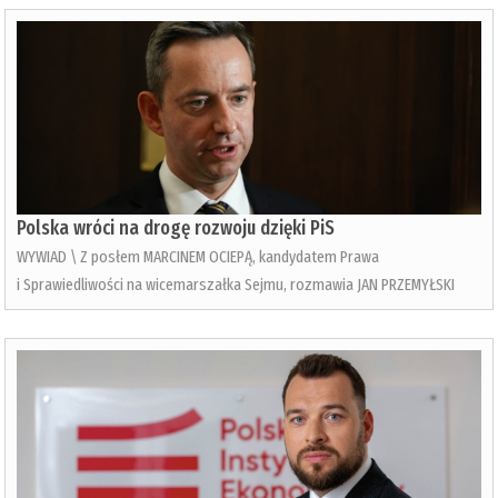
Polska wróci na drogę rozwoju dzięki PiS
WYWIAD \ Z posłem MARCINEM OCIEPĄ, kandydatem Prawa
i Sprawiedliwości na wicemarszałka Sejmu, rozmawia JAN PRZEMYŁSKI