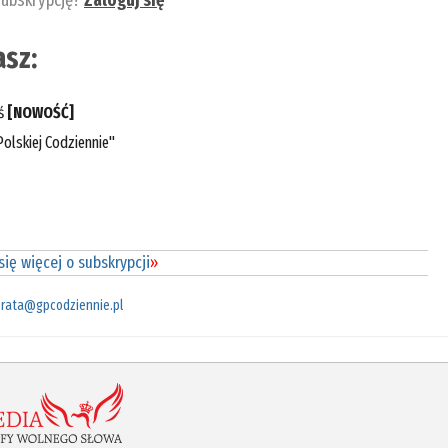
subskrypcję?
Zaloguj się
sz:
eś
[NOWOŚĆ]
olskiej Codziennie"
ię więcej o subskrypcji
»
rata@gpcodziennie.pl