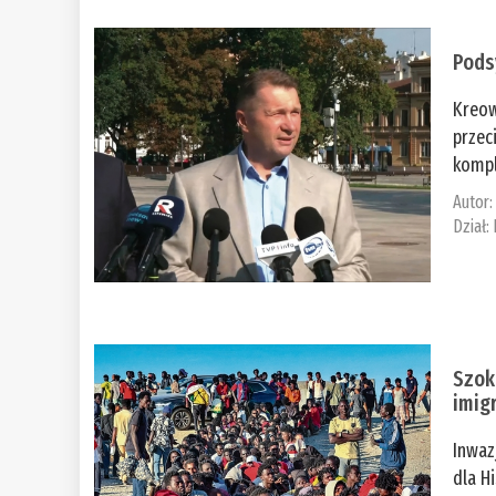
Pods
Kreow
przec
kompl
Autor
Dział:
Szok
imig
Inwaz
dla H