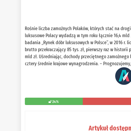
Rośnie liczba zamożnych Polaków, których stać na drogi
luksusowe Polacy wydadzą w tym roku łącznie 16,4 mld zł,
badania „Rynek dóbr luksusowych w Polsce”, w 2016 r. l
brutto przekraczający 85 tys. zł, pierwszy raz w histori
mld zł. Uśredniając, dochody przeciętnego zamożnego l
cztery średnie krajowe wynagrodzenia. – Prognozujemy, 
24%
Artykuł dostępn