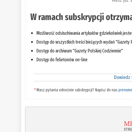
Masz już 
W ramach subskrypcji otrzyma
Możliwość odsłuchiwania artykułów gdziekolwiek jest
Dostęp do wszystkich treści bieżących wydań "Gazety P
Dostęp do archiwum "Gazety Polskiej Codziennie"
Dostęp do felietonów on-line
Dowiedz s
*
Masz pytania odnośnie subskrypcji? Napisz do nas
prenume