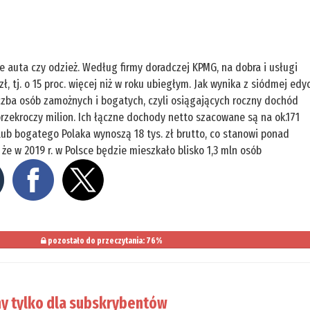
e auta czy odzież. Według firmy doradczej KPMG, na dobra i usługi
 tj. o 15 proc. więcej niż w roku ubiegłym. Jak wynika z siódmej edyc
iczba osób zamożnych i bogatych, czyli osiągających roczny dochód
i przekroczy milion. Ich łączne dochody netto szacowane są na ok.171
ub bogatego Polaka wynoszą 18 tys. zł brutto, co stanowi ponad
że w 2019 r. w Polsce będzie mieszkało blisko 1,3 mln osób
pozostało do przeczytania: 76%
y tylko dla subskrybentów