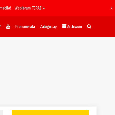
 media!
Wspieram TERAZ »
x
Prenumerata
Zaloguj się
Archiwum