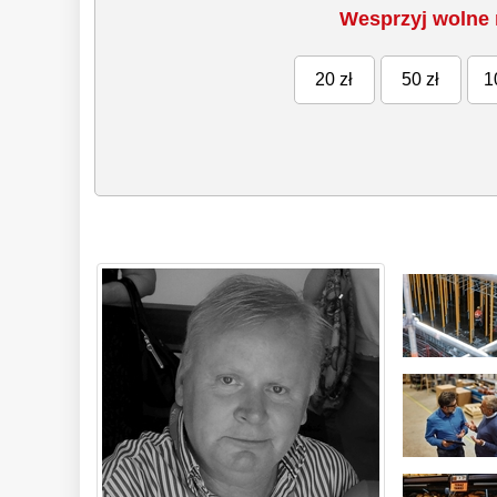
Wesprzyj wolne 
20 zł
50 zł
1