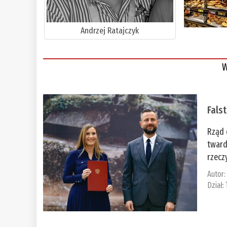
Andrzej Ratajczyk
W
Fals
Rząd 
tward
rzecz
Autor
Dział: