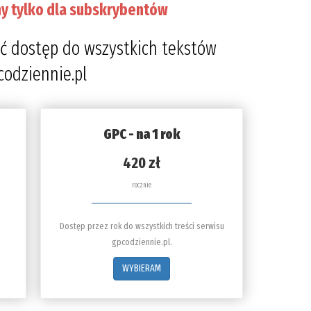
y tylko dla subskrybentów
ć dostęp do wszystkich tekstów
codziennie.pl
GPC - na 1 rok
420 zł
rocznie
Dostęp przez rok do wszystkich treści serwisu
gpcodziennie.pl.
WYBIERAM