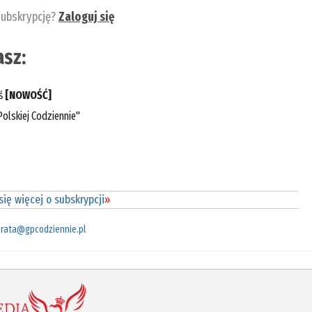
subskrypcję?
Zaloguj się
sz:
eś
[NOWOŚĆ]
olskiej Codziennie"
ię więcej o subskrypcji
»
rata@gpcodziennie.pl