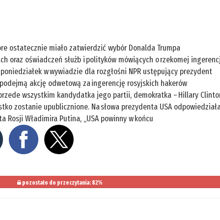
óre ostatecznie miało zatwierdzić wybór Donalda Trumpa
ach oraz oświadczeń służb i polityków mówiących o rzekomej ingerencj
poniedziałek w wywiadzie dla rozgłośni NPR ustępujący prezydent
podejmą akcję odwetową za ingerencję rosyjskich hakerów
rzede wszystkim kandydatka jego partii, demokratka – Hillary Clinto
ystko zostanie upublicznione. Na słowa prezydenta USA odpowiedział
a Rosji Władimira Putina, „USA powinny w końcu
pozostało do przeczytania: 82%