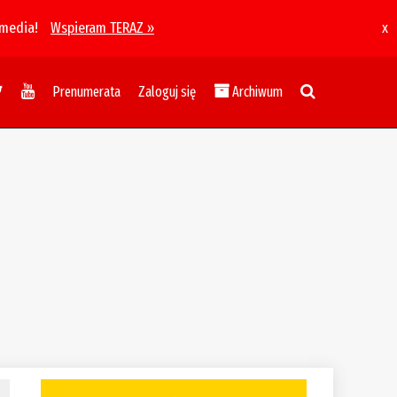
 media!
Wspieram TERAZ »
x
Prenumerata
Zaloguj się
Archiwum