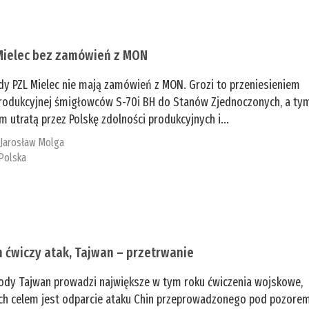
Mielec bez zamówień z MON
dy PZL Mielec nie mają zamówień z MON. Grozi to przeniesieniem
 produkcyjnej śmigłowców S-70i BH do Stanów Zjednoczonych, a ty
 utratą przez Polskę zdolności produkcyjnych i...
:
Jarosław Molga
Polska
n ćwiczy atak, Tajwan – przetrwanie
ody Tajwan prowadzi największe w tym roku ćwiczenia wojskowe,
ch celem jest odparcie ataku Chin przeprowadzonego pod pozore