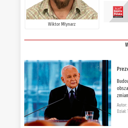
Wiktor Młynarz
W
Prez
Budow
obsza
zmian
Autor
Dział: