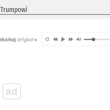
ć Trumpowi
ad