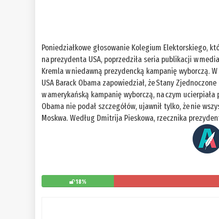
Poniedziałkowe głosowanie Kolegium Elektorskiego, kt
na prezydenta USA, poprzedziła seria publikacji w medi
Kremla w niedawną prezydencką kampanię wyborczą. W 
USA Barack Obama zapowiedział, że Stany Zjednoczone 
w amerykańską kampanię wyborczą, na czym ucierpiała p
Obama nie podał szczegółów, ujawnił tylko, że nie wsz
Moskwa. Według Dmitrija Pieskowa, rzecznika prezydent
18%