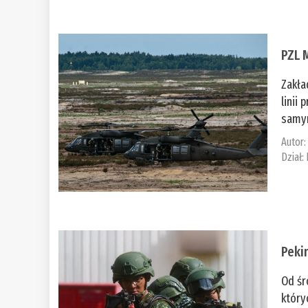
PZL 
Zakła
linii
samym
Autor
Dział:
Peki
Od śr
który