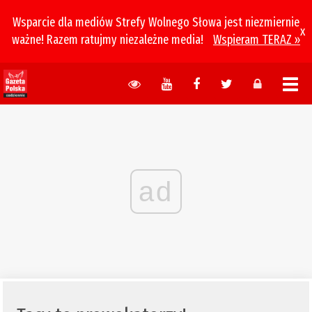
Wsparcie dla mediów Strefy Wolnego Słowa jest niezmiernie
x
ważne! Razem ratujmy niezależne media!
Wspieram TERAZ »
ad