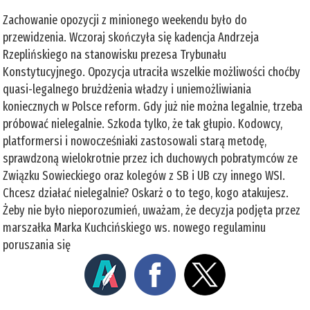
Zachowanie opozycji z minionego weekendu było do
przewidzenia. Wczoraj skończyła się kadencja Andrzeja
Rzeplińskiego na stanowisku prezesa Trybunału
Konstytucyjnego. Opozycja utraciła wszelkie możliwości choćby
quasi-legalnego brużdżenia władzy i uniemożliwiania
koniecznych w Polsce reform. Gdy już nie można legalnie, trzeba
próbować nielegalnie. Szkoda tylko, że tak głupio. Kodowcy,
platformersi i nowocześniaki zastosowali starą metodę,
sprawdzoną wielokrotnie przez ich duchowych pobratymców ze
Związku Sowieckiego oraz kolegów z SB i UB czy innego WSI.
Chcesz działać nielegalnie? Oskarż o to tego, kogo atakujesz.
Żeby nie było nieporozumień, uważam, że decyzja podjęta przez
marszałka Marka Kuchcińskiego ws. nowego regulaminu
poruszania się