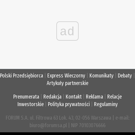
ad
Polski Przedsiębiorca
|
Express Wieczorny
|
Komunikaty
|
Debaty
|
Artykuły partnerskie
Prenumerata
|
Redakcja
|
Kontakt
|
Reklama
|
Relacje
Inwestorskie
|
Polityka prywatności
|
Regulaminy
FORUM S.A. ul. Filtrowa 63 Lok. 43, 02-056 Warszawa | e-mail:
biuro@forumsa.pl | NIP 70103076666