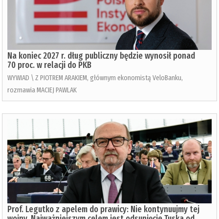
Na koniec 2027 r. dług publiczny będzie wynosił ponad
70 proc. w relacji do PKB
WYWIAD \ Z PIOTREM ARAKIEM, głównym ekonomistą VeloBanku,
rozmawia MACIEJ PAWLAK
Prof. Legutko z apelem do prawicy: Nie kontynuujmy tej
wojny. Najważniejszym celem jest odsunięcie Tuska od