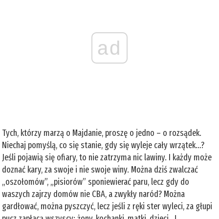
ad
Tych, którzy marzą o Majdanie, proszę o jedno – o rozsądek.
Niechaj pomyślą, co się stanie, gdy się wyleje cały wrzątek…?
Jeśli pojawią się ofiary, to nie zatrzyma nic lawiny. I każdy może
doznać kary, za swoje i nie swoje winy. Można dziś zwalczać
„oszołomów”, „pisiorów” sponiewierać paru, lecz gdy do
waszych zajrzy domów nie CBA, a zwykły naród? Można
gardłować, można pyszczyć, lecz jeśli z ręki ster wyleci, za głupi
pucz zapłacą wszyscy: żony, kochanki, matki, dzieci...!