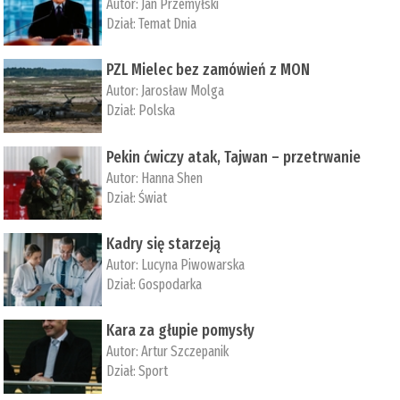
Autor:
Jan Przemyłski
Dział:
Temat Dnia
PZL Mielec bez zamówień z MON
Autor:
Jarosław Molga
Dział:
Polska
Pekin ćwiczy atak, Tajwan – przetrwanie
Autor:
­Hanna Shen
Dział:
Świat
Kadry się starzeją
Autor:
Lucyna Piwowarska
Dział:
Gospodarka
Kara za głupie pomysły
Autor:
Artur Szczepanik
Dział:
Sport