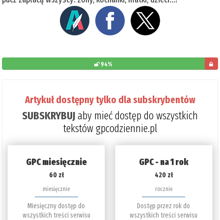
94%
pozos
do
Artykuł dostępny tylko dla subskrybentów
przec
SUBSKRYBUJ
aby mieć dostęp do wszystkich
6%
tekstów gpcodziennie.pl
GPC miesięcznie
GPC - na 1 rok
60 zł
420 zł
miesięcznie
rocznie
Miesięczny dostęp do
Dostęp przez rok do
wszystkich treści serwisu
wszystkich treści serwisu