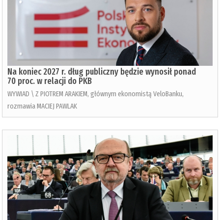
Na koniec 2027 r. dług publiczny będzie wynosił ponad
70 proc. w relacji do PKB
WYWIAD \ Z PIOTREM ARAKIEM, głównym ekonomistą VeloBanku,
rozmawia MACIEJ PAWLAK