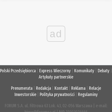
ad
Polski Przedsiębiorca
|
Express Wieczorny
|
Komunikaty
|
Debaty
|
Artykuły partnerskie
Prenumerata
|
Redakcja
|
Kontakt
|
Reklama
|
Relacje
Inwestorskie
|
Polityka prywatności
|
Regulaminy
FORUM S.A. ul. Filtrowa 63 Lok. 43, 02-056 Warszawa | e-mail: