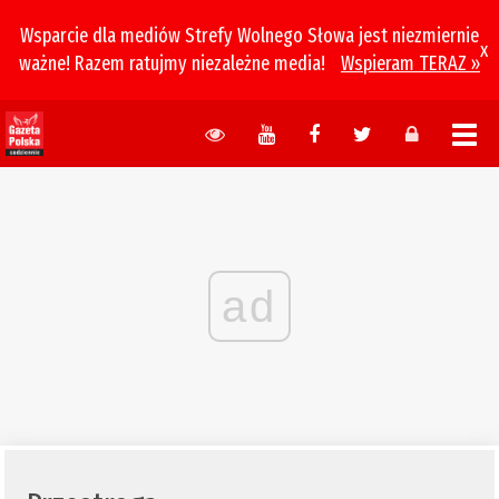
Wsparcie dla mediów Strefy Wolnego Słowa jest niezmiernie
x
ważne! Razem ratujmy niezależne media!
Wspieram TERAZ »
ad