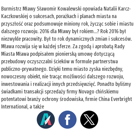
Burmistrz Mławy Sławomir Kowalewski opowiada Natalii Karcz-
Kaczkowskiej o sukcesach, porażkach i planach miasta na
przyszłość oraz podsumowuje miniony rok, życząc sobie i miastu
dalszego rozwoju. 2016 dla Mławy był rokiem…? Rok 2016 był
niezwykle pracowity. Był to rok dynamicznych zmian i sukcesów.
Mława rozwija się w każdej sferze. Za zgodą i aprobatą Rady
Miasta Mława podpisałem pionierską umowę dotyczącą
przebudowy oczyszczalni ścieków w formule partnerstwa
publiczno-prywatnego. Dzięki temu miasto zyska niezbędny,
nowoczesny obiekt, nie tracąc możliwości dalszego rozwoju,
inwestowania i realizacji innych przedsięwzięć. Ponadto byliśmy
świadkami transakcji sprzedaży firmy Novago chińskiemu
potentatowi branży ochrony środowiska, firmie China Everbright
International, a także