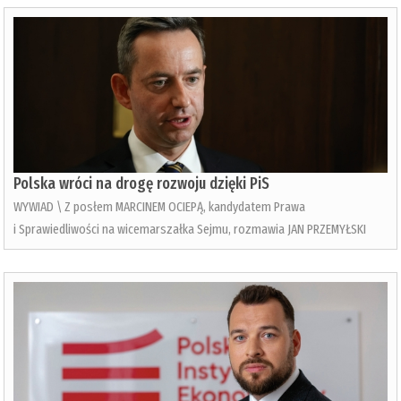
Polska wróci na drogę rozwoju dzięki PiS
WYWIAD \ Z posłem MARCINEM OCIEPĄ, kandydatem Prawa
i Sprawiedliwości na wicemarszałka Sejmu, rozmawia JAN PRZEMYŁSKI