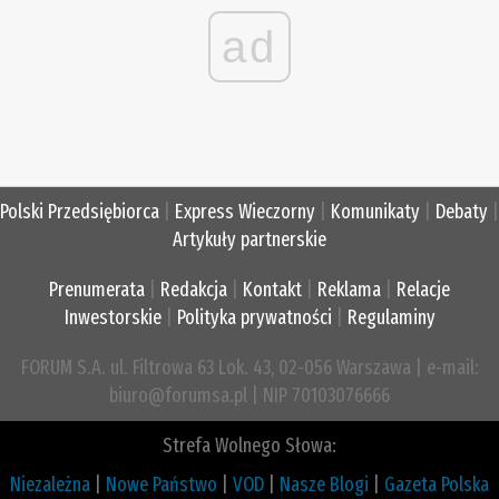
ad
Polski Przedsiębiorca
|
Express Wieczorny
|
Komunikaty
|
Debaty
|
Artykuły partnerskie
Prenumerata
|
Redakcja
|
Kontakt
|
Reklama
|
Relacje
Inwestorskie
|
Polityka prywatności
|
Regulaminy
FORUM S.A. ul. Filtrowa 63 Lok. 43, 02-056 Warszawa | e-mail:
biuro@forumsa.pl | NIP 70103076666
Strefa Wolnego Słowa:
Niezależna
|
Nowe Państwo
|
VOD
|
Nasze Blogi
|
Gazeta Polska