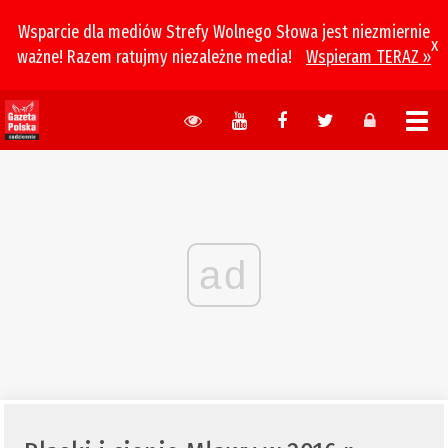
Wsparcie dla mediów Strefy Wolnego Słowa jest niezmiernie
x
ważne! Razem ratujmy niezależne media!
Wspieram TERAZ »
ad