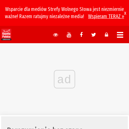
Wsparcie dla mediów Strefy Wolnego Słowa jest niezmiernie
x
ważne! Razem ratujmy niezależne media!
Wspieram TERAZ »
ad