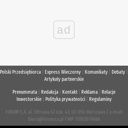
ad
Polski Przedsiębiorca
|
Express Wieczorny
|
Komunikaty
|
Debaty
|
Artykuły partnerskie
Prenumerata
|
Redakcja
|
Kontakt
|
Reklama
|
Relacje
Inwestorskie
|
Polityka prywatności
|
Regulaminy
FORUM S.A. ul. Filtrowa 63 Lok. 43, 02-056 Warszawa | e-mail:
biuro@forumsa.pl | NIP 70103076666