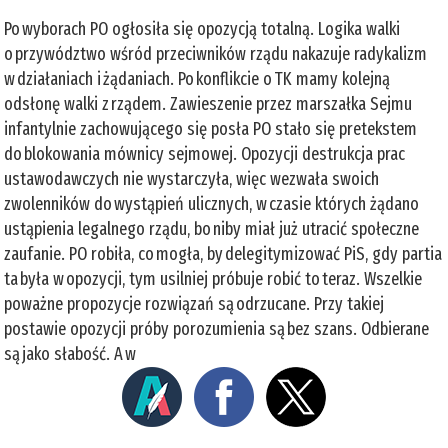
Po wyborach PO ogłosiła się opozycją totalną. Logika walki
o przywództwo wśród przeciwników rządu nakazuje radykalizm
w działaniach i żądaniach. Po konflikcie o TK mamy kolejną
odsłonę walki z rządem. Zawieszenie przez marszałka Sejmu
infantylnie zachowującego się posła PO stało się pretekstem
do blokowania mównicy sejmowej. Opozycji destrukcja prac
ustawodawczych nie wystarczyła, więc wezwała swoich
zwolenników do wystąpień ulicznych, w czasie których żądano
ustąpienia legalnego rządu, bo niby miał już utracić społeczne
zaufanie. PO robiła, co mogła, by delegitymizować PiS, gdy partia
ta była w opozycji, tym usilniej próbuje robić to teraz. Wszelkie
poważne propozycje rozwiązań są odrzucane. Przy takiej
postawie opozycji próby porozumienia są bez szans. Odbierane
są jako słabość. A w