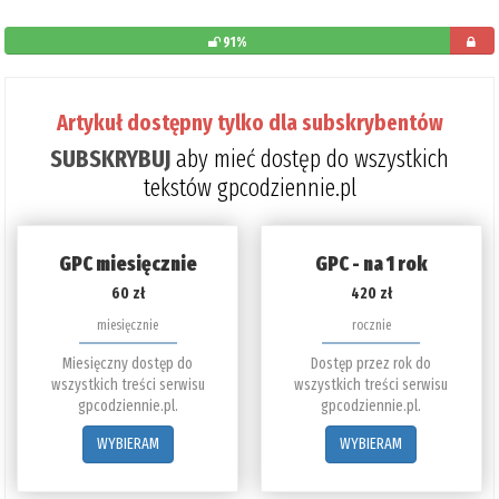
91%
pozosta
do
Artykuł dostępny tylko dla subskrybentów
przeczyt
SUBSKRYBUJ
aby mieć dostęp do wszystkich
9%
tekstów gpcodziennie.pl
GPC miesięcznie
GPC - na 1 rok
60 zł
420 zł
miesięcznie
rocznie
Miesięczny dostęp do
Dostęp przez rok do
wszystkich treści serwisu
wszystkich treści serwisu
gpcodziennie.pl.
gpcodziennie.pl.
WYBIERAM
WYBIERAM