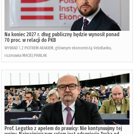
Na koniec 2027 r. dług publiczny będzie wynosił ponad
70 proc. w relacji do PKB
WYWIAD \ Z PIOTREM ARAKIEM, głównym ekonomistą VeloBanku,
rozmawia MACIEJ PAWLAK
Prof. Legutko z apelem do prawicy: Nie kontynuujmy tej