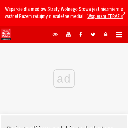
Wsparcie dla mediów Strefy Wolnego Słowa jest niezmiernie
x
ważne! Razem ratujmy niezależne media!
Wspieram TERAZ »
ad