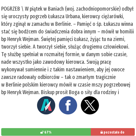
POGRZEB \ W piątek w Baniach (woj. zachodniopomorskie) odbył
się uroczysty pogrzeb Łukasza Urbana, kierowcy ciężarówki,
który zginął w zamachu w Berlinie. – Pamięć o śp. Łukaszu winna
stać się bodźcem do świadczenia dobra innym – mówił w homilii
bp Henryk Wejman. Świętej pamięci Łukasz, żyjąc tu na ziemi,
tworzył siebie. A tworzył siebie, służąc drugiemu człowiekowi.
Tę służbę spełniał w rozmaitej formie, w danym sobie czasie,
nade wszystko jako zawodowy kierowca. Swoją pracę
wykonywał sumiennie i z takim nastawieniem, aby jej owoce
zawsze radowały odbiorców – tak o zmarłym tragicznie
w Berlinie polskim kierowcy mówił w czasie mszy pogrzebowej
bp Henryk Wejman. Biskup prosił Boga o siły dla rodziny i
67%
pozostało do