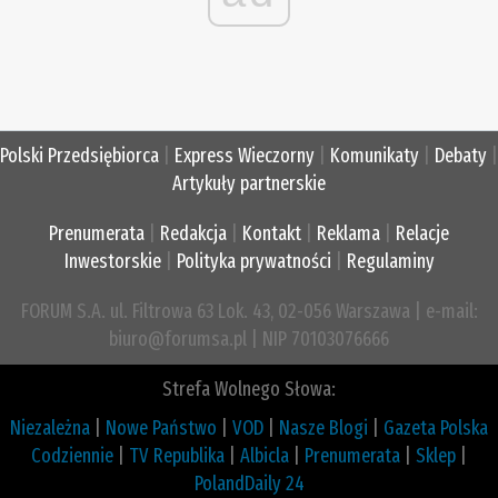
Polski Przedsiębiorca
|
Express Wieczorny
|
Komunikaty
|
Debaty
|
Artykuły partnerskie
Prenumerata
|
Redakcja
|
Kontakt
|
Reklama
|
Relacje
Inwestorskie
|
Polityka prywatności
|
Regulaminy
FORUM S.A. ul. Filtrowa 63 Lok. 43, 02-056 Warszawa | e-mail:
biuro@forumsa.pl | NIP 70103076666
Strefa Wolnego Słowa:
Niezależna
|
Nowe Państwo
|
VOD
|
Nasze Blogi
|
Gazeta Polska
Codziennie
|
TV Republika
|
Albicla
|
Prenumerata
|
Sklep
|
PolandDaily 24