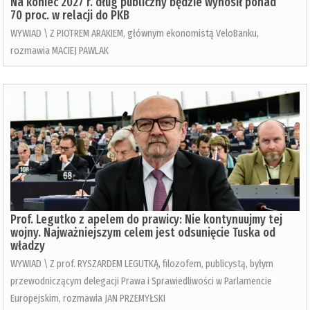
Na koniec 2027 r. dług publiczny będzie wynosił ponad
70 proc. w relacji do PKB
WYWIAD \ Z PIOTREM ARAKIEM, głównym ekonomistą VeloBanku,
rozmawia MACIEJ PAWLAK
Prof. Legutko z apelem do prawicy: Nie kontynuujmy tej
wojny. Najważniejszym celem jest odsunięcie Tuska od
władzy
WYWIAD \ Z prof. RYSZARDEM LEGUTKĄ, filozofem, publicystą, byłym
przewodniczącym delegacji Prawa i Sprawiedliwości w Parlamencie
Europejskim, rozmawia JAN PRZEMYŁSKI