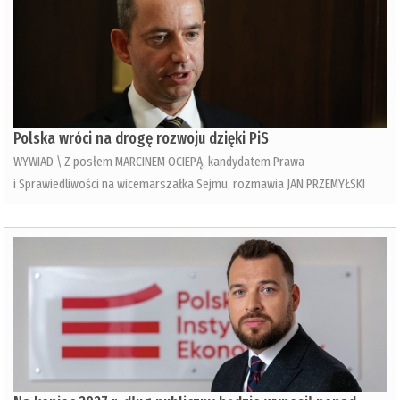
Polska wróci na drogę rozwoju dzięki PiS
WYWIAD \ Z posłem MARCINEM OCIEPĄ, kandydatem Prawa
i Sprawiedliwości na wicemarszałka Sejmu, rozmawia JAN PRZEMYŁSKI