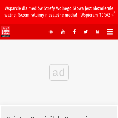
Wsparcie dla mediów Strefy Wolnego Słowa jest niezmiernie
x
ważne! Razem ratujmy niezależne media!
Wspieram TERAZ »
ad