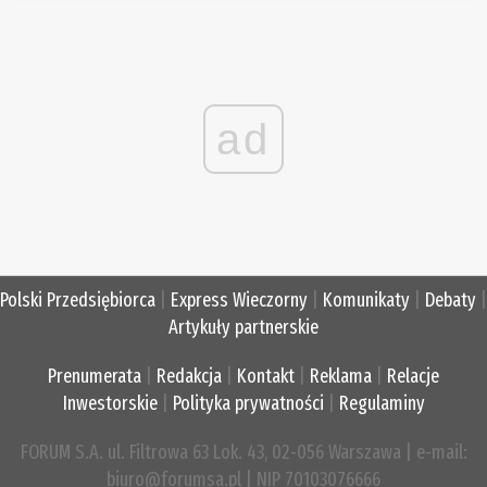
ad
Polski Przedsiębiorca
|
Express Wieczorny
|
Komunikaty
|
Debaty
|
Artykuły partnerskie
Prenumerata
|
Redakcja
|
Kontakt
|
Reklama
|
Relacje
Inwestorskie
|
Polityka prywatności
|
Regulaminy
FORUM S.A. ul. Filtrowa 63 Lok. 43, 02-056 Warszawa | e-mail:
biuro@forumsa.pl | NIP 70103076666