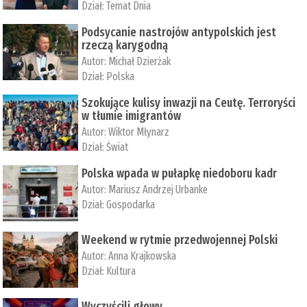
Dział:
Temat Dnia
Podsycanie nastrojów antypolskich jest
rzeczą karygodną
Autor:
Michał Dzierżak
Dział:
Polska
Szokujące kulisy inwazji na Ceutę. Terroryści
w tłumie imigrantów
Autor:
Wiktor Młynarz
Dział:
Świat
Polska wpada w pułapkę niedoboru kadr
Autor:
Mariusz Andrzej Urbanke
Dział:
Gospodarka
Weekend w rytmie przedwojennej Polski
Autor:
Anna Krajkowska
Dział:
Kultura
Wyczyścili głowy