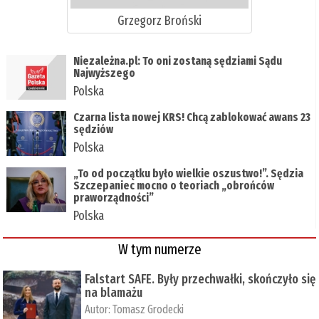
Grzegorz Broński
Niezależna.pl: To oni zostaną sędziami Sądu
Najwyższego
Polska
Czarna lista nowej KRS! Chcą zablokować awans 23
sędziów
Polska
„To od początku było wielkie oszustwo!”. Sędzia
Szczepaniec mocno o teoriach „obrońców
praworządności”
Polska
W tym numerze
Falstart SAFE. Były przechwałki, skończyło się
na blamażu
Autor:
Tomasz Grodecki