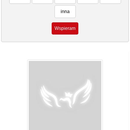
inna
Wspieram