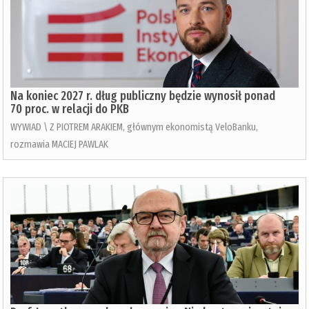
Na koniec 2027 r. dług publiczny będzie wynosił ponad
70 proc. w relacji do PKB
WYWIAD \ Z PIOTREM ARAKIEM, głównym ekonomistą VeloBanku,
rozmawia MACIEJ PAWLAK