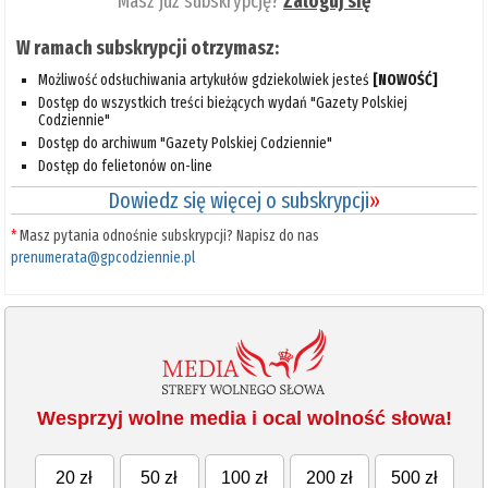
Masz już subskrypcję?
Zaloguj się
W ramach subskrypcji otrzymasz:
Możliwość odsłuchiwania artykułów gdziekolwiek jesteś
[NOWOŚĆ]
Dostęp do wszystkich treści bieżących wydań "Gazety Polskiej
Codziennie"
Dostęp do archiwum "Gazety Polskiej Codziennie"
Dostęp do felietonów on-line
Dowiedz się więcej o subskrypcji
»
*
Masz pytania odnośnie subskrypcji? Napisz do nas
prenumerata@gpcodziennie.pl
Wesprzyj wolne media i ocal wolność słowa!
20 zł
50 zł
100 zł
200 zł
500 zł