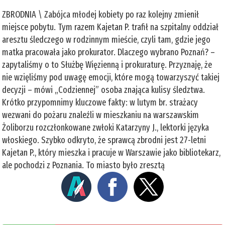
ZBRODNIA \ Zabójca młodej kobiety po raz kolejny zmienił
miejsce pobytu. Tym razem Kajetan P. trafił na szpitalny oddział
aresztu śledczego w rodzinnym mieście, czyli tam, gdzie jego
matka pracowała jako prokurator. Dlaczego wybrano Poznań? –
zapytaliśmy o to Służbę Więzienną i prokuraturę. Przyznaję, że
nie wzięliśmy pod uwagę emocji, które mogą towarzyszyć takiej
decyzji – mówi „Codziennej” osoba znająca kulisy śledztwa.
Krótko przypomnimy kluczowe fakty: w lutym br. strażacy
wezwani do pożaru znaleźli w mieszkaniu na warszawskim
Żoliborzu rozczłonkowane zwłoki Katarzyny J., lektorki języka
włoskiego. Szybko odkryto, że sprawcą zbrodni jest 27-letni
Kajetan P., który mieszka i pracuje w Warszawie jako bibliotekarz,
ale pochodzi z Poznania. To miasto było zresztą