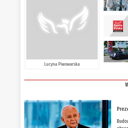
Lucyna Piwowarska
W
Prez
Budow