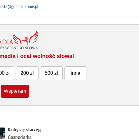
rata@gpcodziennie.pl
media i ocal wolność słowa!
00 zł
200 zł
500 zł
inna
Wspieram
Kadry się starzeją
Gospodarka