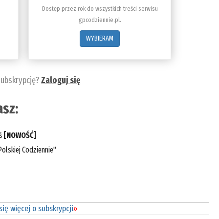
Dostęp przez rok do wszystkich treści serwisu
gpcodziennie.pl.
WYBIERAM
subskrypcję?
Zaloguj się
sz:
eś
[NOWOŚĆ]
olskiej Codziennie"
ię więcej o subskrypcji
»