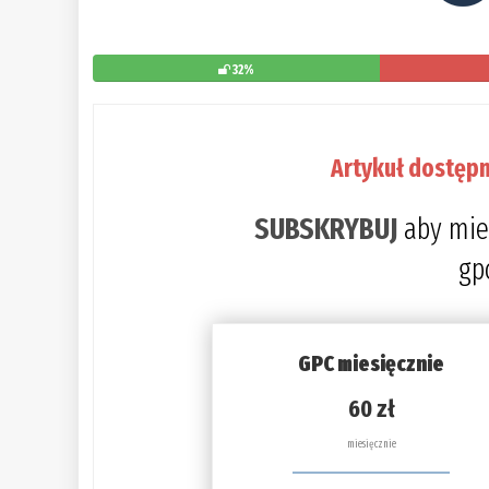
32%
Artykuł dostępn
SUBSKRYBUJ
aby mie
gp
GPC miesięcznie
60 zł
miesięcznie