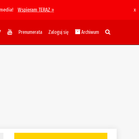
 media!
Wspieram TERAZ »
x
Prenumerata
Zaloguj się
Archiwum