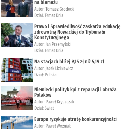
na blamażu
Autor:
Tomasz Grodecki
Dział:
Temat Dnia
Prawo i Sprawiedliwość zaskarża edukację
zdrowotną Nowackiej do Trybunału
Konstytucyjnego
Autor:
Jan Przemyłski
Dział:
Temat Dnia
Na stacjach bliżej 9,15 zł niż 5,19 zł
Autor:
Jacek Liziniewicz
Dział:
Polska
Niemiecki polityk kpi z reparacji i obraża
Polaków
Autor:
Paweł Kryszczak
Dział:
Świat
Europa ryzykuje utratę konkurencyjności
Autor:
Paweł Woźniak