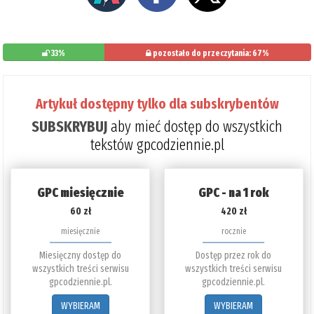
33%
pozostało do przeczytania: 67%
Artykuł dostępny tylko dla subskrybentów
SUBSKRYBUJ
aby mieć dostęp do wszystkich
tekstów gpcodziennie.pl
GPC miesięcznie
GPC - na 1 rok
60 zł
420 zł
miesięcznie
rocznie
Miesięczny dostęp do
Dostęp przez rok do
wszystkich treści serwisu
wszystkich treści serwisu
gpcodziennie.pl.
gpcodziennie.pl.
WYBIERAM
WYBIERAM