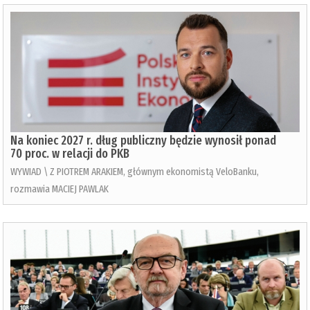
Na koniec 2027 r. dług publiczny będzie wynosił ponad
70 proc. w relacji do PKB
WYWIAD \ Z PIOTREM ARAKIEM, głównym ekonomistą VeloBanku,
rozmawia MACIEJ PAWLAK