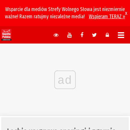
Wsparcie dla mediów Strefy Wolnego Słowa jest niezmiernie
x
ważne! Razem ratujmy niezależne media!
Wspieram TERAZ »
ad