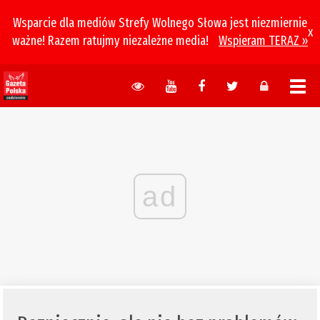
Wsparcie dla mediów Strefy Wolnego Słowa jest niezmiernie
x
ważne! Razem ratujmy niezależne media!
Wspieram TERAZ »
ad