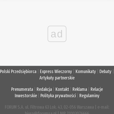
ad
Polski Przedsiębiorca
|
Express Wieczorny
|
Komunikaty
|
Debaty
|
Artykuły partnerskie
Prenumerata
|
Redakcja
|
Kontakt
|
Reklama
|
Relacje
Inwestorskie
|
Polityka prywatności
|
Regulaminy
FORUM S.A. ul. Filtrowa 63 Lok. 43, 02-056 Warszawa | e-mail:
biuro@forumsa.pl | NIP 70103076666