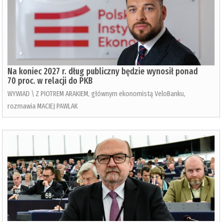
Na koniec 2027 r. dług publiczny będzie wynosił ponad
70 proc. w relacji do PKB
WYWIAD \ Z PIOTREM ARAKIEM, głównym ekonomistą VeloBanku,
rozmawia MACIEJ PAWLAK