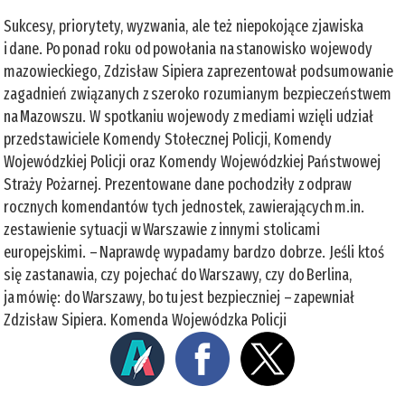
Sukcesy, priorytety, wyzwania, ale też niepokojące zjawiska
i dane. Po ponad roku od powołania na stanowisko wojewody
mazowieckiego, Zdzisław Sipiera zaprezentował podsumowanie
zagadnień związanych z szeroko rozumianym bezpieczeństwem
na Mazowszu. W spotkaniu wojewody z mediami wzięli udział
przedstawiciele Komendy Stołecznej Policji, Komendy
Wojewódzkiej Policji oraz Komendy Wojewódzkiej Państwowej
Straży Pożarnej. Prezentowane dane pochodziły z odpraw
rocznych komendantów tych jednostek, zawierających m.in.
zestawienie sytuacji w Warszawie z innymi stolicami
europejskimi. – Naprawdę wypadamy bardzo dobrze. Jeśli ktoś
się zastanawia, czy pojechać do Warszawy, czy do Berlina,
ja mówię: do Warszawy, bo tu jest bezpieczniej – zapewniał
Zdzisław Sipiera. Komenda Wojewódzka Policji