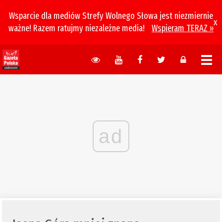
Wsparcie dla mediów Strefy Wolnego Słowa jest niezmiernie
x
ważne! Razem ratujmy niezależne media!
Wspieram TERAZ »
ad