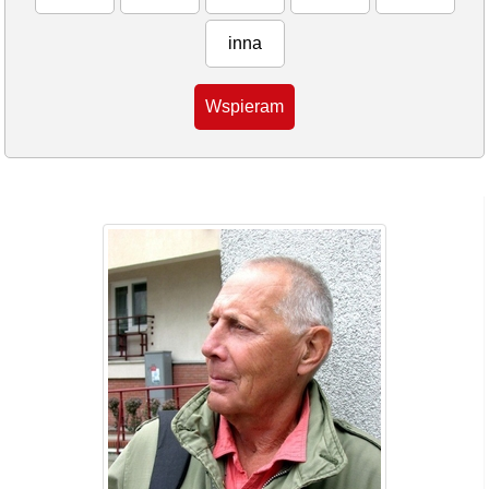
inna
Wspieram