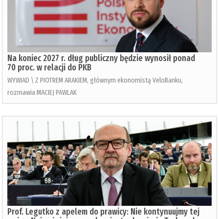
Na koniec 2027 r. dług publiczny będzie wynosił ponad
70 proc. w relacji do PKB
WYWIAD \ Z PIOTREM ARAKIEM, głównym ekonomistą VeloBanku,
rozmawia MACIEJ PAWLAK
Prof. Legutko z apelem do prawicy: Nie kontynuujmy tej