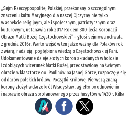
„Sejm Rzeczypospolitej Polskiej, przekonany o szczególnym
znaczeniu kultu Maryjnego dla naszej Ojczyzny nie tylko
w aspekcie religijnym, ale i społecznym, patriotycznym oraz
kulturowym, ustanawia rok 2017 Rokiem 300-lecia Koronacji
Obrazu Matki Bożej Częstochowskiej” – głosi sejmowa uchwała
z grudnia 2016 r. Warto wejść w ten jakże ważny dla Polaków rok
z wiarą, nadzieją i pogłębioną wiedzą o Częstochowskiej Pani.
Udokumentowane dzieje złotych koron składanych w hołdzie
i zdobiących wizerunek Matki Bożej, przedstawiony na świętym
obrazie w klasztorze oo. Paulinów na Jasnej Górze, rozpoczęły się
od darów polskich królów. Początki Królowej Pierwszą znaną
koronę złożył w darze król Władysław Jagiełło po odnowieniu
i naprawie obrazu sprofanowanego przez husytów w 1430 r. Kilka