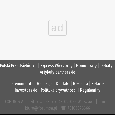
ad
Polski Przedsiębiorca
|
Express Wieczorny
|
Komunikaty
|
Debaty
|
Artykuły partnerskie
Prenumerata
|
Redakcja
|
Kontakt
|
Reklama
|
Relacje
Inwestorskie
|
Polityka prywatności
|
Regulaminy
FORUM S.A. ul. Filtrowa 63 Lok. 43, 02-056 Warszawa | e-mail:
biuro@forumsa.pl | NIP 70103076666