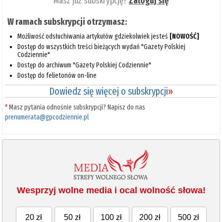
Masz już subskrypcję?
Zaloguj się
W ramach subskrypcji otrzymasz:
Możliwość odsłuchiwania artykułów gdziekolwiek jesteś
[NOWOŚĆ]
Dostęp do wszystkich treści bieżących wydań "Gazety Polskiej
Codziennie"
Dostęp do archiwum "Gazety Polskiej Codziennie"
Dostęp do felietonów on-line
Dowiedz się więcej o subskrypcji
»
*
Masz pytania odnośnie subskrypcji? Napisz do nas
prenumerata@gpcodziennie.pl
Wesprzyj wolne media i ocal wolność słowa!
20 zł
50 zł
100 zł
200 zł
500 zł