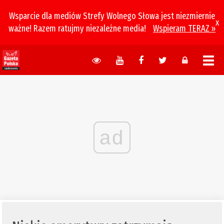
Wsparcie dla mediów Strefy Wolnego Słowa jest niezmiernie
x
ważne! Razem ratujmy niezależne media!
Wspieram TERAZ »
ad