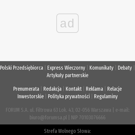
ad
Polski Przedsiębiorca
|
Express Wieczorny
|
Komunikaty
|
Debaty
|
Artykuły partnerskie
Prenumerata
|
Redakcja
|
Kontakt
|
Reklama
|
Relacje
Inwestorskie
|
Polityka prywatności
|
Regulaminy
FORUM S.A. ul. Filtrowa 63 Lok. 43, 02-056 Warszawa | e-mail:
biuro@forumsa.pl | NIP 70103076666
Strefa Wolnego Słowa: