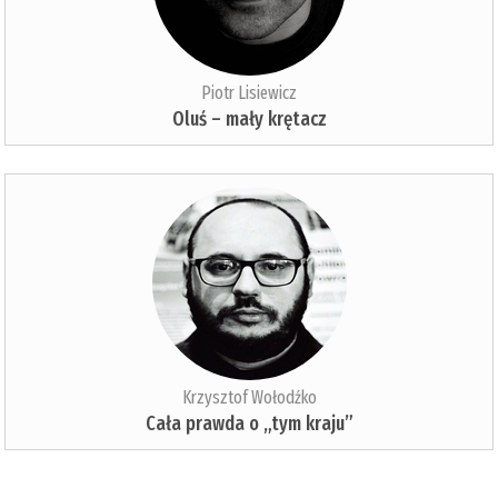
Piotr Lisiewicz
Oluś – mały krętacz
Krzysztof Wołodźko
Cała prawda o „tym kraju”