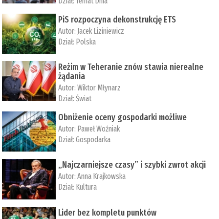
Dział:
Temat Dnia
PiS rozpoczyna dekonstrukcję ETS
Autor:
Jacek Liziniewicz
Dział:
Polska
Reżim w Teheranie znów stawia nierealne
żądania
Autor:
Wiktor Młynarz
Dział:
Świat
Obniżenie oceny gospodarki możliwe
Autor:
Paweł Woźniak
Dział:
Gospodarka
„Najczarniejsze czasy” i szybki zwrot akcji
Autor:
Anna Krajkowska
Dział:
Kultura
Lider bez kompletu punktów