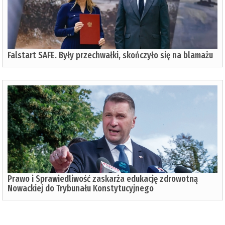
Falstart SAFE. Były przechwałki, skończyło się na blamażu
Prawo i Sprawiedliwość zaskarża edukację zdrowotną
Nowackiej do Trybunału Konstytucyjnego