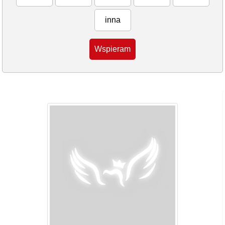
inna
Wspieram