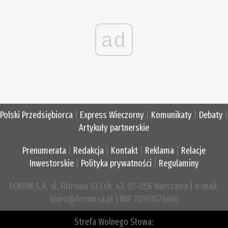
ad
Polski Przedsiębiorca
|
Express Wieczorny
|
Komunikaty
|
Debaty
|
Artykuły partnerskie
Prenumerata
|
Redakcja
|
Kontakt
|
Reklama
|
Relacje
Inwestorskie
|
Polityka prywatności
|
Regulaminy
FORUM S.A. ul. Filtrowa 63 Lok. 43, 02-056 Warszawa | e-mail:
biuro@forumsa.pl | NIP 70103076666
Strefa Wolnego Słowa: