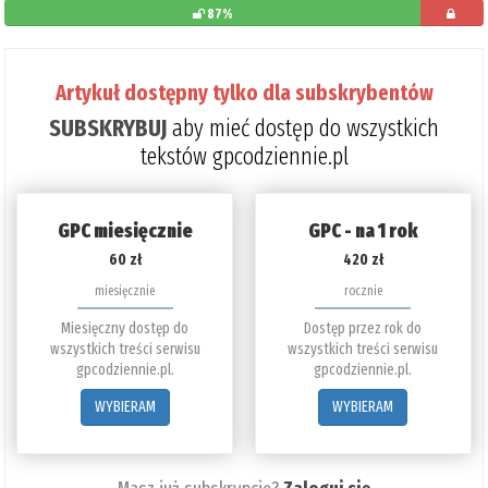
87%
pozostało
do
Artykuł dostępny tylko dla subskrybentów
przeczytani
SUBSKRYBUJ
aby mieć dostęp do wszystkich
13%
tekstów gpcodziennie.pl
GPC miesięcznie
GPC - na 1 rok
60 zł
420 zł
miesięcznie
rocznie
Miesięczny dostęp do
Dostęp przez rok do
wszystkich treści serwisu
wszystkich treści serwisu
gpcodziennie.pl.
gpcodziennie.pl.
WYBIERAM
WYBIERAM