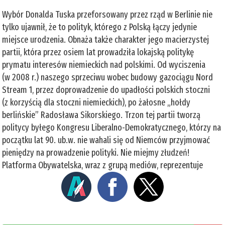
Wybór Donalda Tuska przeforsowany przez rząd w Berlinie nie
tylko ujawnił, że to polityk, którego z Polską łączy jedynie
miejsce urodzenia. Obnaża także charakter jego macierzystej
partii, która przez osiem lat prowadziła lokajską politykę
prymatu interesów niemieckich nad polskimi. Od wyciszenia
(w 2008 r.) naszego sprzeciwu wobec budowy gazociągu Nord
Stream 1, przez doprowadzenie do upadłości polskich stoczni
(z korzyścią dla stoczni niemieckich), po żałosne „hołdy
berlińskie” Radosława Sikorskiego. Trzon tej partii tworzą
politycy byłego Kongresu Liberalno-Demokratycznego, którzy na
początku lat 90. ub.w. nie wahali się od Niemców przyjmować
pieniędzy na prowadzenie polityki. Nie miejmy złudzeń!
Platforma Obywatelska, wraz z grupą mediów, reprezentuje