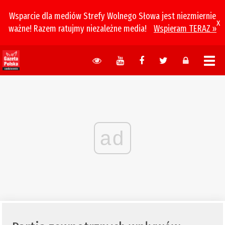
Wsparcie dla mediów Strefy Wolnego Słowa jest niezmiernie
x
ważne! Razem ratujmy niezależne media!
Wspieram TERAZ »
ad