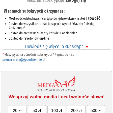
Masz już subskrypcję?
Zaloguj się
W ramach subskrypcji otrzymasz:
Możliwość odsłuchiwania artykułów gdziekolwiek jesteś
[NOWOŚĆ]
Dostęp do wszystkich treści bieżących wydań "Gazety Polskiej
Codziennie"
Dostęp do archiwum "Gazety Polskiej Codziennie"
Dostęp do felietonów on-line
Dowiedz się więcej o subskrypcji
»
*
Masz pytania odnośnie subskrypcji? Napisz do nas
prenumerata@gpcodziennie.pl
Wesprzyj wolne media i ocal wolność słowa!
20 zł
50 zł
100 zł
200 zł
500 zł