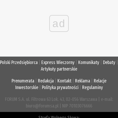
ad
Polski Przedsiębiorca
|
Express Wieczorny
|
Komunikaty
|
Debaty
|
Artykuły partnerskie
Prenumerata
|
Redakcja
|
Kontakt
|
Reklama
|
Relacje
Inwestorskie
|
Polityka prywatności
|
Regulaminy
FORUM S.A. ul. Filtrowa 63 Lok. 43, 02-056 Warszawa | e-mail:
biuro@forumsa.pl | NIP 70103076666
Strefa Wolnego Słowa: