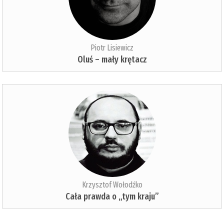
Piotr Lisiewicz
Oluś – mały krętacz
Krzysztof Wołodźko
Cała prawda o „tym kraju”