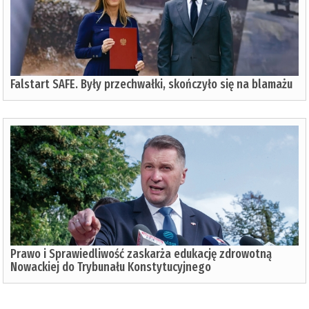
Falstart SAFE. Były przechwałki, skończyło się na blamażu
Prawo i Sprawiedliwość zaskarża edukację zdrowotną
Nowackiej do Trybunału Konstytucyjnego