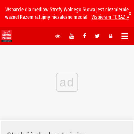
Wsparcie dla mediów Strefy Wolnego Słowa jest niezmiernie
x
ważne! Razem ratujmy niezależne media!
Wspieram TERAZ »
ad