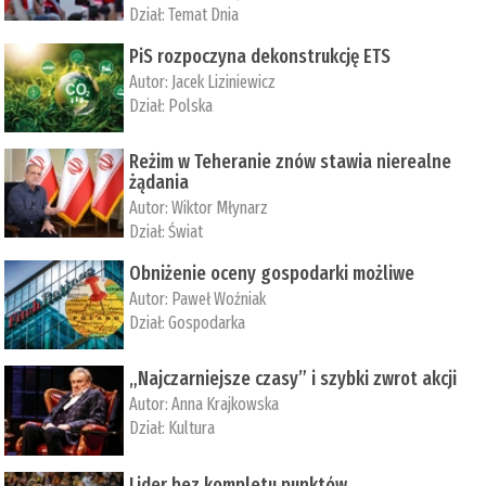
Dział:
Temat Dnia
PiS rozpoczyna dekonstrukcję ETS
Autor:
Jacek Liziniewicz
Dział:
Polska
Reżim w Teheranie znów stawia nierealne
żądania
Autor:
Wiktor Młynarz
Dział:
Świat
Obniżenie oceny gospodarki możliwe
Autor:
Paweł Woźniak
Dział:
Gospodarka
„Najczarniejsze czasy” i szybki zwrot akcji
Autor:
Anna Krajkowska
Dział:
Kultura
Lider bez kompletu punktów