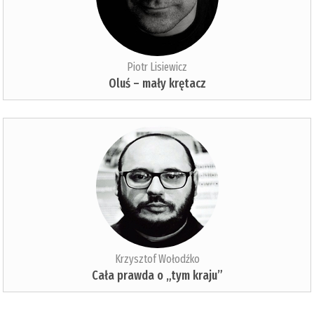
Piotr Lisiewicz
Oluś – mały krętacz
Krzysztof Wołodźko
Cała prawda o „tym kraju”