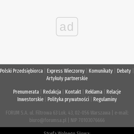
ad
Polski Przedsiębiorca
|
Express Wieczorny
|
Komunikaty
|
Debaty
|
Artykuły partnerskie
Prenumerata
|
Redakcja
|
Kontakt
|
Reklama
|
Relacje
Inwestorskie
|
Polityka prywatności
|
Regulaminy
FORUM S.A. ul. Filtrowa 63 Lok. 43, 02-056 Warszawa | e-mail:
biuro@forumsa.pl | NIP 70103076666
Strefa Wolnego Słowa: