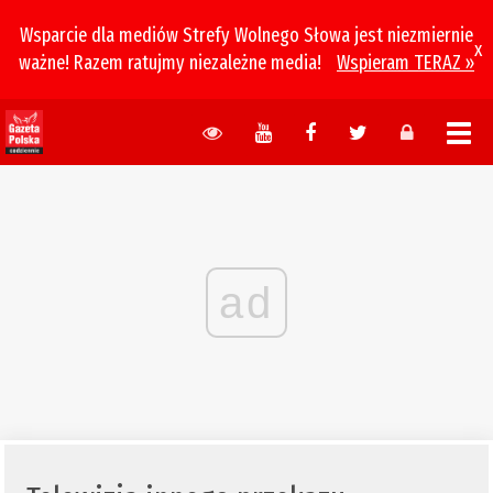
Wsparcie dla mediów Strefy Wolnego Słowa jest niezmiernie
x
ważne! Razem ratujmy niezależne media!
Wspieram TERAZ »
ad