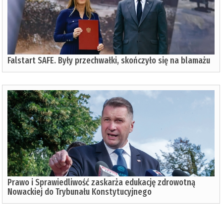
Falstart SAFE. Były przechwałki, skończyło się na blamażu
Prawo i Sprawiedliwość zaskarża edukację zdrowotną
Nowackiej do Trybunału Konstytucyjnego