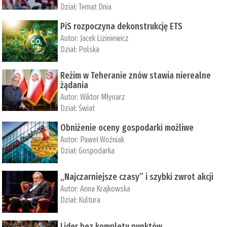
Dział:
Temat Dnia
PiS rozpoczyna dekonstrukcję ETS
Autor:
Jacek Liziniewicz
Dział:
Polska
Reżim w Teheranie znów stawia nierealne
żądania
Autor:
Wiktor Młynarz
Dział:
Świat
Obniżenie oceny gospodarki możliwe
Autor:
Paweł Woźniak
Dział:
Gospodarka
„Najczarniejsze czasy” i szybki zwrot akcji
Autor:
Anna Krajkowska
Dział:
Kultura
Lider bez kompletu punktów