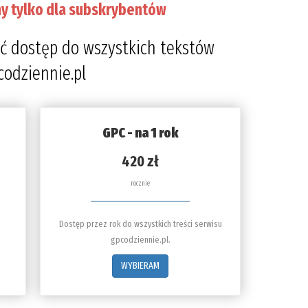
y tylko dla subskrybentów
ć dostęp do wszystkich tekstów
codziennie.pl
GPC - na 1 rok
420 zł
rocznie
Dostęp przez rok do wszystkich treści serwisu
gpcodziennie.pl.
WYBIERAM