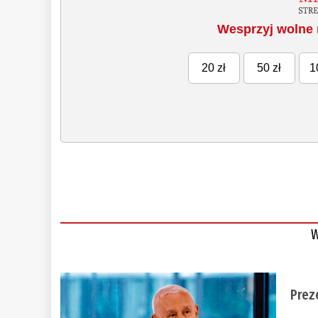
Wesprzyj wolne 
20 zł
50 zł
1
W
Prez