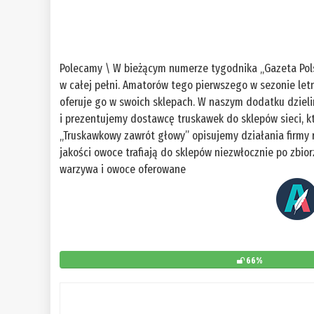
Polecamy \ W bieżącym numerze tygodnika „Gazeta Pols
w całej pełni. Amatorów tego pierwszego w sezonie letn
oferuje go w swoich sklepach. W naszym dodatku dziel
i prezentujemy dostawcę truskawek do sklepów sieci, k
„Truskawkowy zawrót głowy” opisujemy działania firmy r
jakości owoce trafiają do sklepów niezwłocznie po zbio
warzywa i owoce oferowane
66%