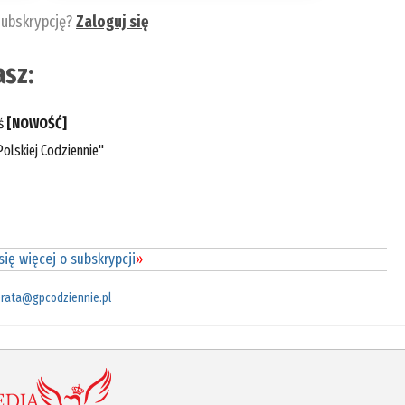
subskrypcję?
Zaloguj się
sz:
eś
[NOWOŚĆ]
olskiej Codziennie"
ię więcej o subskrypcji
»
rata@gpcodziennie.pl