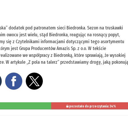
ka” dodatek pod patronatem sieci Biedronka. Sezon na truskawki
im owocu jest wielu, stąd Biedronka, reagując na rosnący popyt,
imy się z Czytelnikami informacjami dotyczącymi tego asortymentu
tórym jest Grupa Producentów Amazis Sp. z o.o. W tekście
ealizowane we współpracy z Biedronką, które sprawiają, że wysokiej
rze. W artykule „Z pola na talerz” przedstawiamy drogę, jaką pokonuj
pozostało do przeczytania: 34%