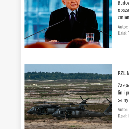
Budow
obsza
zmian
Autor
Dział:
PZL 
Zakła
linii
samym
Autor
Dział: