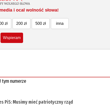
media i ocal wolność słowa!
00 zł
200 zł
500 zł
inna
Wspieram
 tym numerze
es PiS: Musimy mieć patriotyczny rząd