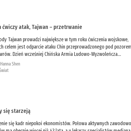
n ćwiczy atak, Tajwan – przetrwanie
ody Tajwan prowadzi największe w tym roku ćwiczenia wojskowe,
ch celem jest odparcie ataku Chin przeprowadzonego pod pozore
rów. Dzień wcześniej Chińska Armia Ludowo-Wyzwoleńcza...
:
­Hanna Shen
Świat
y się starzeją
enie się kadr niepokoi ekonomistów. Połowa aktywnych zawodow
ów ma obecnie więcej niż 43 lata, a u lekarzy specjalistów mediana