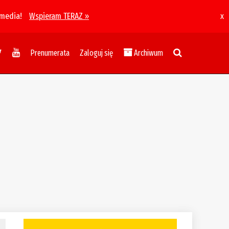
 media!
Wspieram TERAZ »
x
Prenumerata
Zaloguj się
Archiwum