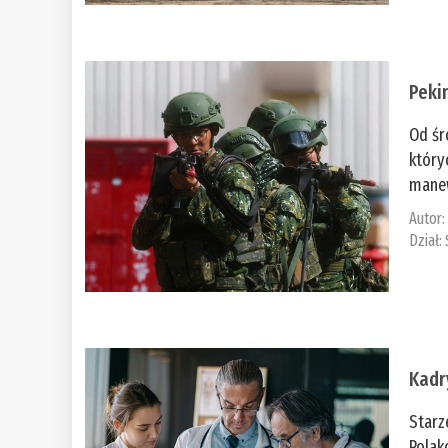
Peki
Od śr
który
manew
Autor
Dział:
Kadr
Starz
Polak