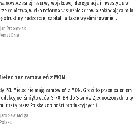
a nowoczesnej rezerwy wojskowej, deregulacja i inwestycje w
rze rolnictwa, wielka reforma w służbie zdrowia zakładająca m.in.
ę struktury nadzorczej szpitali, a także wyeliminowanie...
:
Jan Przemyłski
Temat Dnia
Mielec bez zamówień z MON
dy PZL Mielec nie mają zamówień z MON. Grozi to przeniesieniem
 produkcyjnej śmigłowców S-70i BH do Stanów Zjednoczonych, a ty
 utratą przez Polskę zdolności produkcyjnych i...
:
Jarosław Molga
Polska