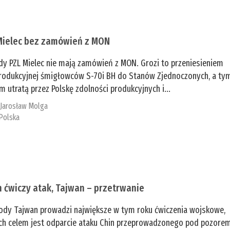
Mielec bez zamówień z MON
dy PZL Mielec nie mają zamówień z MON. Grozi to przeniesieniem
 produkcyjnej śmigłowców S-70i BH do Stanów Zjednoczonych, a ty
 utratą przez Polskę zdolności produkcyjnych i...
:
Jarosław Molga
Polska
n ćwiczy atak, Tajwan – przetrwanie
ody Tajwan prowadzi największe w tym roku ćwiczenia wojskowe,
ch celem jest odparcie ataku Chin przeprowadzonego pod pozore