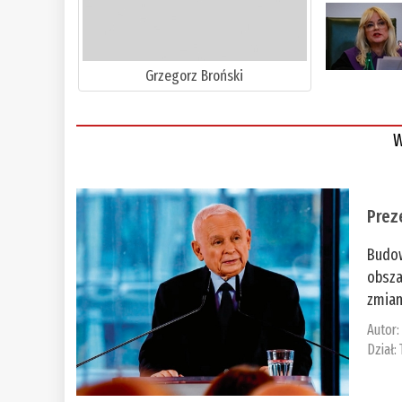
Grzegorz Broński
W
Prez
Budow
obsza
zmian
Autor
Dział: