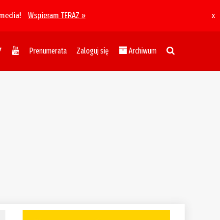
 media!
Wspieram TERAZ »
x
Prenumerata
Zaloguj się
Archiwum