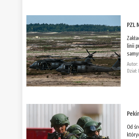
PZL 
Zakła
linii
samym
Autor
Dział:
Peki
Od śr
który