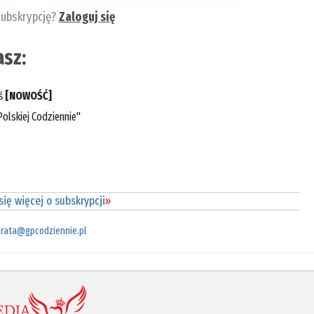
subskrypcję?
Zaloguj się
sz:
eś
[NOWOŚĆ]
olskiej Codziennie"
ię więcej o subskrypcji
»
rata@gpcodziennie.pl