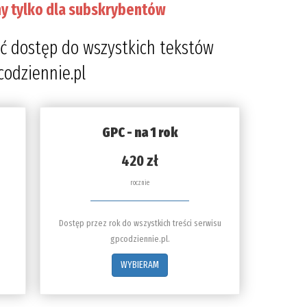
y tylko dla subskrybentów
ć dostęp do wszystkich tekstów
codziennie.pl
GPC - na 1 rok
420 zł
rocznie
Dostęp przez rok do wszystkich treści serwisu
gpcodziennie.pl.
WYBIERAM