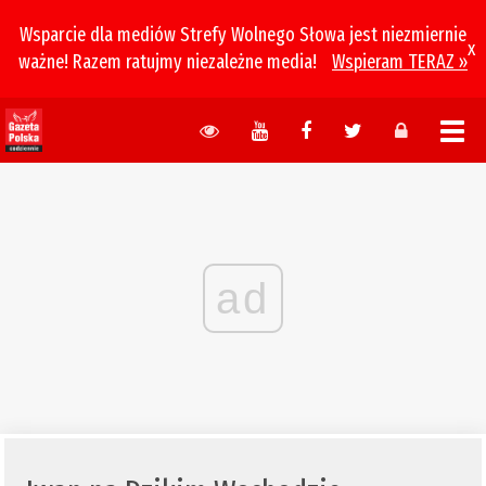
Wsparcie dla mediów Strefy Wolnego Słowa jest niezmiernie
x
ważne! Razem ratujmy niezależne media!
Wspieram TERAZ »
ad