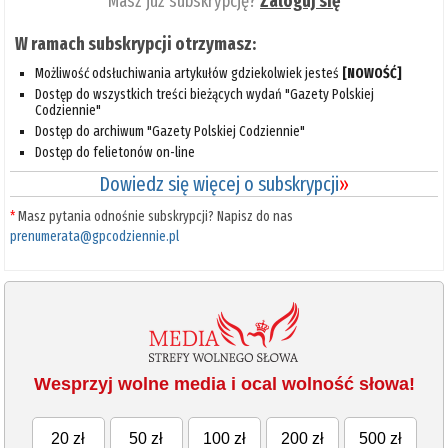
Masz już subskrypcję?
Zaloguj się
W ramach subskrypcji otrzymasz:
Możliwość odsłuchiwania artykułów gdziekolwiek jesteś
[NOWOŚĆ]
Dostęp do wszystkich treści bieżących wydań "Gazety Polskiej
Codziennie"
Dostęp do archiwum "Gazety Polskiej Codziennie"
Dostęp do felietonów on-line
Dowiedz się więcej o subskrypcji
»
*
Masz pytania odnośnie subskrypcji? Napisz do nas
prenumerata@gpcodziennie.pl
Wesprzyj wolne media i ocal wolność słowa!
20 zł
50 zł
100 zł
200 zł
500 zł