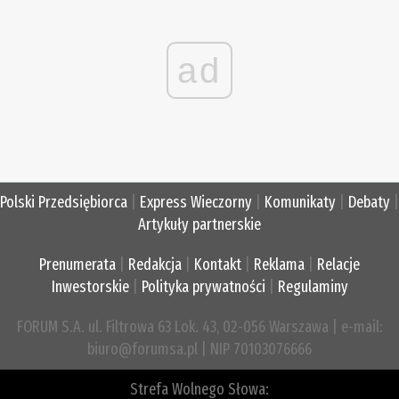
ad
Polski Przedsiębiorca
|
Express Wieczorny
|
Komunikaty
|
Debaty
|
Artykuły partnerskie
Prenumerata
|
Redakcja
|
Kontakt
|
Reklama
|
Relacje
Inwestorskie
|
Polityka prywatności
|
Regulaminy
FORUM S.A. ul. Filtrowa 63 Lok. 43, 02-056 Warszawa | e-mail:
biuro@forumsa.pl | NIP 70103076666
Strefa Wolnego Słowa: