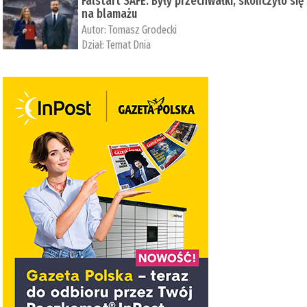
Falstart SAFE. Były przechwałki, skończyło się
na blamażu
Autor:
Tomasz Grodecki
Dział:
Temat Dnia