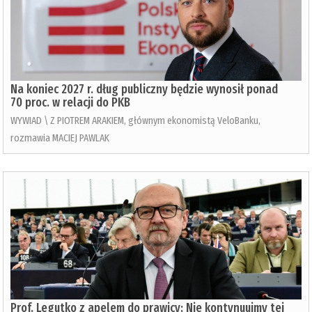
Na koniec 2027 r. dług publiczny będzie wynosił ponad
70 proc. w relacji do PKB
WYWIAD \ Z PIOTREM ARAKIEM, głównym ekonomistą VeloBanku,
rozmawia MACIEJ PAWLAK
Prof. Legutko z apelem do prawicy: Nie kontynuujmy tej