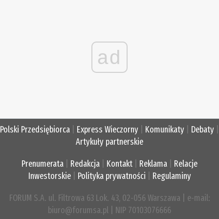
ad
Polski Przedsiębiorca
|
Express Wieczorny
|
Komunikaty
|
Debaty
|
Artykuły partnerskie
Prenumerata
|
Redakcja
|
Kontakt
|
Reklama
|
Relacje
Inwestorskie
|
Polityka prywatności
|
Regulaminy
FORUM S.A. ul. Filtrowa 63 Lok. 43, 02-056 Warszawa | e-mail:
biuro@forumsa.pl | NIP 70103076666