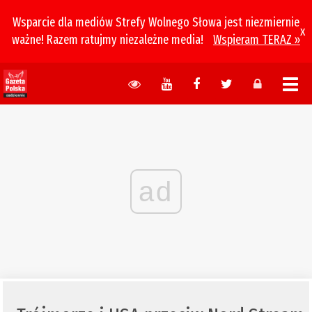
Wsparcie dla mediów Strefy Wolnego Słowa jest niezmiernie
x
ważne! Razem ratujmy niezależne media!
Wspieram TERAZ »
ad