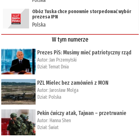
Obóz Tuska chce ponownie storpedować wybór
prezesa IPN
Polska
W tym numerze
Prezes PiS: Musimy mieć patriotyczny rząd
Autor:
Jan Przemyłski
Dział:
Temat Dnia
PZL Mielec bez zamówień z MON
Autor:
Jarosław Molga
Dział:
Polska
Pekin ćwiczy atak, Tajwan – przetrwanie
Autor:
­Hanna Shen
Dział:
Świat