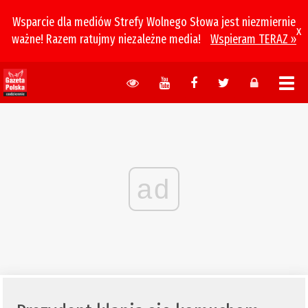
Wsparcie dla mediów Strefy Wolnego Słowa jest niezmiernie
x
ważne! Razem ratujmy niezależne media!
Wspieram TERAZ »
ad