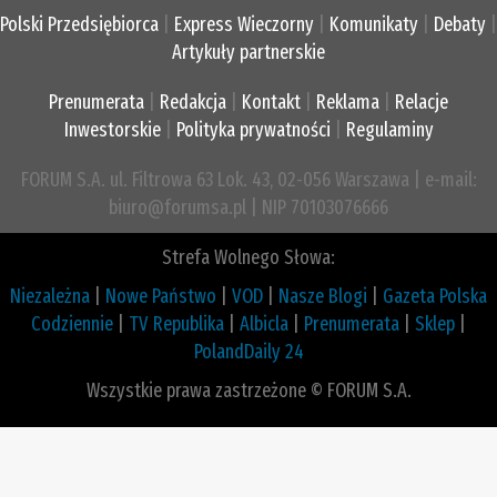
Polski Przedsiębiorca
|
Express Wieczorny
|
Komunikaty
|
Debaty
|
Artykuły partnerskie
Prenumerata
|
Redakcja
|
Kontakt
|
Reklama
|
Relacje
Inwestorskie
|
Polityka prywatności
|
Regulaminy
FORUM S.A. ul. Filtrowa 63 Lok. 43, 02-056 Warszawa | e-mail:
biuro@forumsa.pl | NIP 70103076666
Strefa Wolnego Słowa:
Niezależna
|
Nowe Państwo
|
VOD
|
Nasze Blogi
|
Gazeta Polska
Codziennie
|
TV Republika
|
Albicla
|
Prenumerata
|
Sklep
|
PolandDaily 24
Wszystkie prawa zastrzeżone © FORUM S.A.