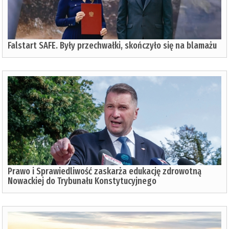
Falstart SAFE. Były przechwałki, skończyło się na blamażu
Prawo i Sprawiedliwość zaskarża edukację zdrowotną
Nowackiej do Trybunału Konstytucyjnego