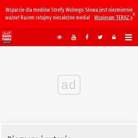
Wsparcie dla mediów Strefy Wolnego Słowa jest niezmiernie
x
ważne! Razem ratujmy niezależne media!
Wspieram TERAZ »
ad