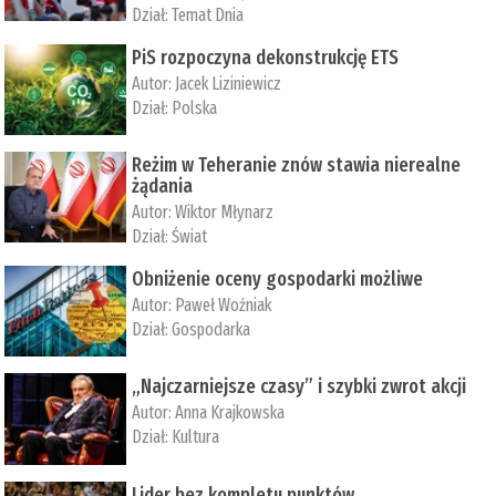
Dział:
Temat Dnia
PiS rozpoczyna dekonstrukcję ETS
Autor:
Jacek Liziniewicz
Dział:
Polska
Reżim w Teheranie znów stawia nierealne
żądania
Autor:
Wiktor Młynarz
Dział:
Świat
Obniżenie oceny gospodarki możliwe
Autor:
Paweł Woźniak
Dział:
Gospodarka
„Najczarniejsze czasy” i szybki zwrot akcji
Autor:
Anna Krajkowska
Dział:
Kultura
Lider bez kompletu punktów