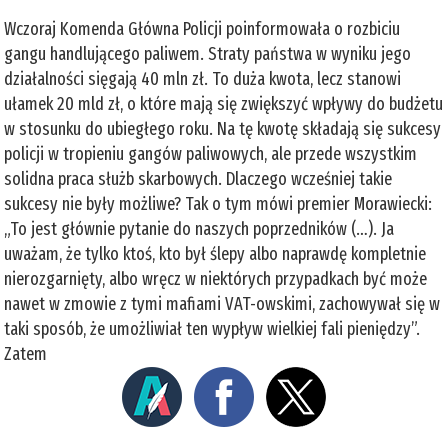
Wczoraj Komenda Główna Policji poinformowała o rozbiciu
gangu handlującego paliwem. Straty państwa w wyniku jego
działalności sięgają 40 mln zł. To duża kwota, lecz stanowi
ułamek 20 mld zł, o które mają się zwiększyć wpływy do budżetu
w stosunku do ubiegłego roku. Na tę kwotę składają się sukcesy
policji w tropieniu gangów paliwowych, ale przede wszystkim
solidna praca służb skarbowych. Dlaczego wcześniej takie
sukcesy nie były możliwe? Tak o tym mówi premier Morawiecki:
„To jest głównie pytanie do naszych poprzedników (…). Ja
uważam, że tylko ktoś, kto był ślepy albo naprawdę kompletnie
nierozgarnięty, albo wręcz w niektórych przypadkach być może
nawet w zmowie z tymi mafiami VAT-owskimi, zachowywał się w
taki sposób, że umożliwiał ten wypływ wielkiej fali pieniędzy”.
Zatem