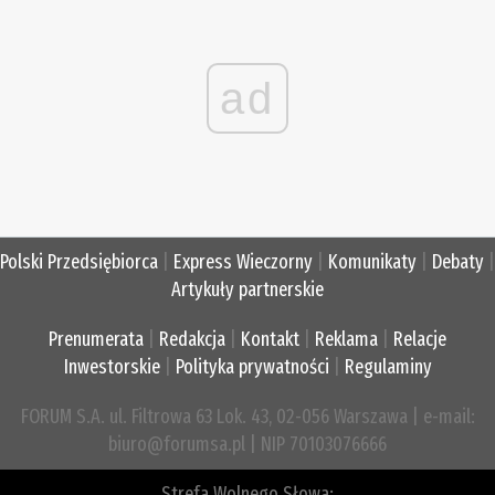
ad
Polski Przedsiębiorca
|
Express Wieczorny
|
Komunikaty
|
Debaty
|
Artykuły partnerskie
Prenumerata
|
Redakcja
|
Kontakt
|
Reklama
|
Relacje
Inwestorskie
|
Polityka prywatności
|
Regulaminy
FORUM S.A. ul. Filtrowa 63 Lok. 43, 02-056 Warszawa | e-mail:
biuro@forumsa.pl | NIP 70103076666
Strefa Wolnego Słowa: