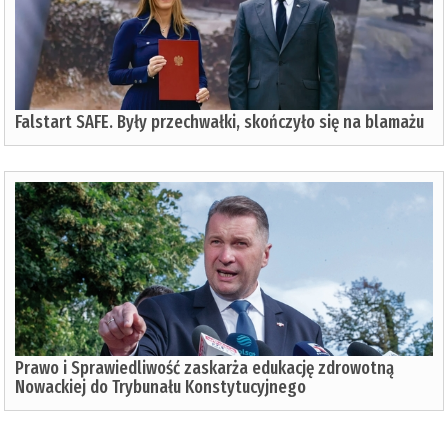
Falstart SAFE. Były przechwałki, skończyło się na blamażu
Prawo i Sprawiedliwość zaskarża edukację zdrowotną
Nowackiej do Trybunału Konstytucyjnego