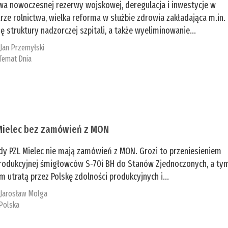
a nowoczesnej rezerwy wojskowej, deregulacja i inwestycje w
rze rolnictwa, wielka reforma w służbie zdrowia zakładająca m.in.
ę struktury nadzorczej szpitali, a także wyeliminowanie...
:
Jan Przemyłski
Temat Dnia
Mielec bez zamówień z MON
dy PZL Mielec nie mają zamówień z MON. Grozi to przeniesieniem
 produkcyjnej śmigłowców S-70i BH do Stanów Zjednoczonych, a ty
 utratą przez Polskę zdolności produkcyjnych i...
:
Jarosław Molga
Polska