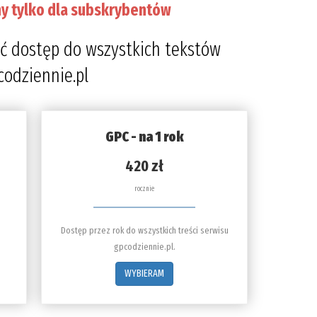
y tylko dla subskrybentów
ć dostęp do wszystkich tekstów
codziennie.pl
GPC - na 1 rok
420 zł
rocznie
Dostęp przez rok do wszystkich treści serwisu
gpcodziennie.pl.
WYBIERAM