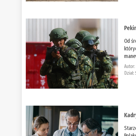
Peki
Od śr
który
manew
Autor
Dział:
Kadr
Starz
Polak