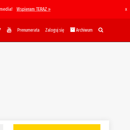
 media!
Wspieram TERAZ »
x
Prenumerata
Zaloguj się
Archiwum