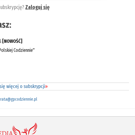
subskrypcję?
Zaloguj się
sz:
eś
[NOWOŚĆ]
olskiej Codziennie"
ię więcej o subskrypcji
»
rata@gpcodziennie.pl