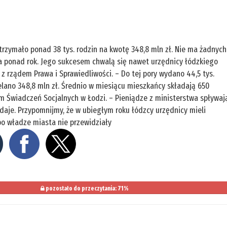
zymało ponad 38 tys. rodzin na kwotę 348,8 mln zł. Nie ma żadnych
a ponad rok. Jego sukcesem chwalą się nawet urzędnicy łódzkiego
 z rządem Prawa i Sprawiedliwości. – Do tej pory wydano 44,5 tys.
zelano 348,8 mln zł. Średnio w miesiącu mieszkańcy składają 650
m Świadczeń Socjalnych w Łodzi. – Pieniądze z ministerstwa spływaj
daje. Przypomnijmy, że w ubiegłym roku łódzcy urzędnicy mieli
o władze miasta nie przewidziały
pozostało do przeczytania: 71%