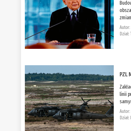
Budow
obsza
zmian
Autor
Dział:
PZL 
Zakła
linii
samym
Autor
Dział: