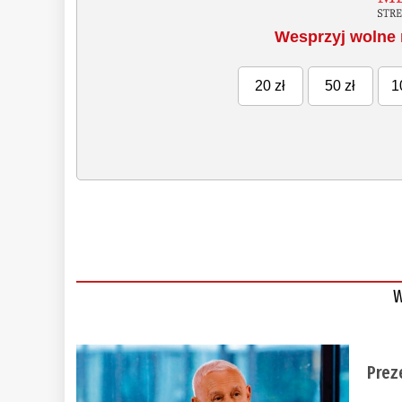
Wesprzyj wolne 
20 zł
50 zł
1
W
Prez