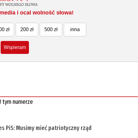
media i ocal wolność słowa!
00 zł
200 zł
500 zł
inna
Wspieram
 tym numerze
es PiS: Musimy mieć patriotyczny rząd