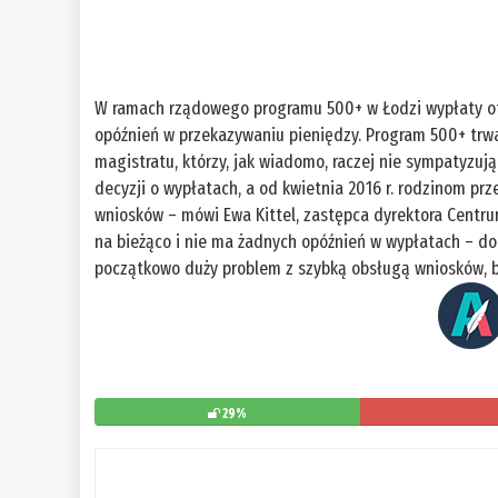
W ramach rządowego programu 500+ w Łodzi wypłaty otr
opóźnień w przekazywaniu pieniędzy. Program 500+ trw
magistratu, którzy, jak wiadomo, raczej nie sympatyzują
decyzji o wypłatach, a od kwietnia 2016 r. rodzinom pr
wniosków – mówi Ewa Kittel, zastępca dyrektora Centru
na bieżąco i nie ma żadnych opóźnień w wypłatach – do
początkowo duży problem z szybką obsługą wniosków, b
29%