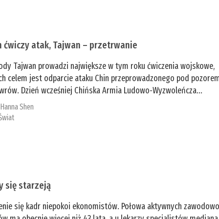
n ćwiczy atak, Tajwan – przetrwanie
ody Tajwan prowadzi największe w tym roku ćwiczenia wojskowe,
ch celem jest odparcie ataku Chin przeprowadzonego pod pozore
rów. Dzień wcześniej Chińska Armia Ludowo-Wyzwoleńcza...
:
­Hanna Shen
Świat
y się starzeją
enie się kadr niepokoi ekonomistów. Połowa aktywnych zawodow
ów ma obecnie więcej niż 43 lata, a u lekarzy specjalistów mediana