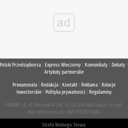
ad
Polski Przedsiębiorca
|
Express Wieczorny
|
Komunikaty
|
Debaty
|
Artykuły partnerskie
Prenumerata
|
Redakcja
|
Kontakt
|
Reklama
|
Relacje
Inwestorskie
|
Polityka prywatności
|
Regulaminy
FORUM S.A. ul. Filtrowa 63 Lok. 43, 02-056 Warszawa | e-mail:
biuro@forumsa.pl | NIP 70103076666
Strefa Wolnego Słowa: