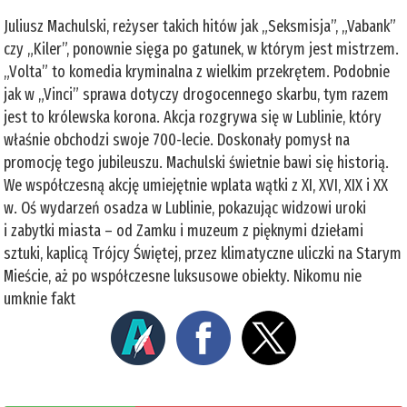
Juliusz Machulski, reżyser takich hitów jak „Seksmisja”, „Vabank”
czy „Kiler”, ponownie sięga po gatunek, w którym jest mistrzem.
„Volta” to komedia kryminalna z wielkim przekrętem. Podobnie
jak w „Vinci” sprawa dotyczy drogocennego skarbu, tym razem
jest to królewska korona. Akcja rozgrywa się w Lublinie, który
właśnie obchodzi swoje 700-lecie. Doskonały pomysł na
promocję tego jubileuszu. Machulski świetnie bawi się historią.
We współczesną akcję umiejętnie wplata wątki z XI, XVI, XIX i XX
w. Oś wydarzeń osadza w Lublinie, pokazując widzowi uroki
i zabytki miasta – od Zamku i muzeum z pięknymi dziełami
sztuki, kaplicą Trójcy Świętej, przez klimatyczne uliczki na Starym
Mieście, aż po współczesne luksusowe obiekty. Nikomu nie
umknie fakt