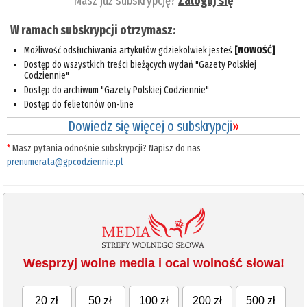
Masz już subskrypcję?
Zaloguj się
W ramach subskrypcji otrzymasz:
Możliwość odsłuchiwania artykułów gdziekolwiek jesteś
[NOWOŚĆ]
Dostęp do wszystkich treści bieżących wydań "Gazety Polskiej
Codziennie"
Dostęp do archiwum "Gazety Polskiej Codziennie"
Dostęp do felietonów on-line
Dowiedz się więcej o subskrypcji
»
*
Masz pytania odnośnie subskrypcji? Napisz do nas
prenumerata@gpcodziennie.pl
Wesprzyj wolne media i ocal wolność słowa!
20 zł
50 zł
100 zł
200 zł
500 zł