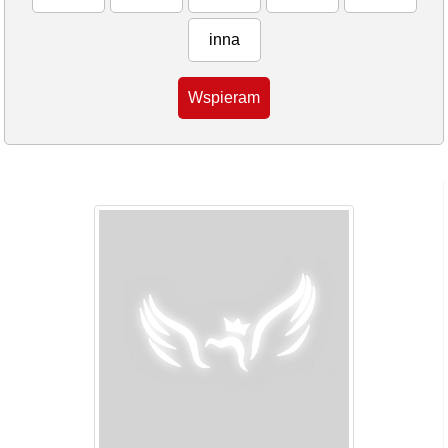
inna
Wspieram