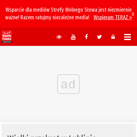
Wsparcie dla mediów Strefy Wolnego Słowa jest niezmiernie
x
ważne! Razem ratujmy niezależne media!
Wspieram TERAZ »
ad