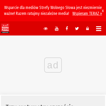
Wsparcie dla mediów Strefy Wolnego Słowa jest niezmiernie
x
ważne! Razem ratujmy niezależne media!
Wspieram TERAZ »
ad