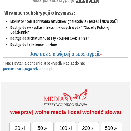
Masz już subskrypcję?
Zaloguj się
W ramach subskrypcji otrzymasz:
Możliwość odsłuchiwania artykułów gdziekolwiek jesteś
[NOWOŚĆ]
Dostęp do wszystkich treści bieżących wydań "Gazety Polskiej
Codziennie"
Dostęp do archiwum "Gazety Polskiej Codziennie"
Dostęp do felietonów on-line
Dowiedz się więcej o subskrypcji
»
*
Masz pytania odnośnie subskrypcji? Napisz do nas
prenumerata@gpcodziennie.pl
Wesprzyj wolne media i ocal wolność słowa!
20 zł
50 zł
100 zł
200 zł
500 zł