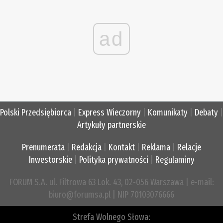
ad
Polski Przedsiębiorca
|
Express Wieczorny
|
Komunikaty
|
Debaty
|
Artykuły partnerskie
Prenumerata
|
Redakcja
|
Kontakt
|
Reklama
|
Relacje
Inwestorskie
|
Polityka prywatności
|
Regulaminy
FORUM S.A. ul. Filtrowa 63 Lok. 43, 02-056 Warszawa | e-mail:
biuro@forumsa.pl | NIP 70103076666
Strefa Wolnego Słowa: