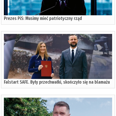
Prezes PiS: Musimy mieć patriotyczny rząd
Falstart SAFE. Były przechwałki, skończyło się na blamażu