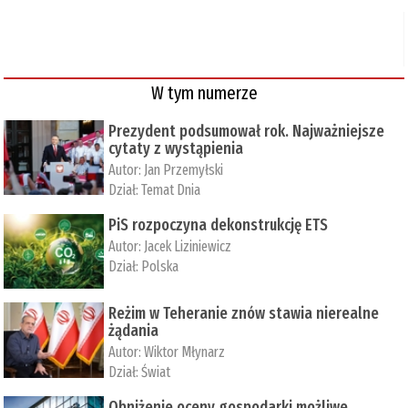
W tym numerze
Prezydent podsumował rok. Najważniejsze
cytaty z wystąpienia
Autor:
Jan Przemyłski
Dział:
Temat Dnia
PiS rozpoczyna dekonstrukcję ETS
Autor:
Jacek Liziniewicz
Dział:
Polska
Reżim w Teheranie znów stawia nierealne
żądania
Autor:
Wiktor Młynarz
Dział:
Świat
Obniżenie oceny gospodarki możliwe