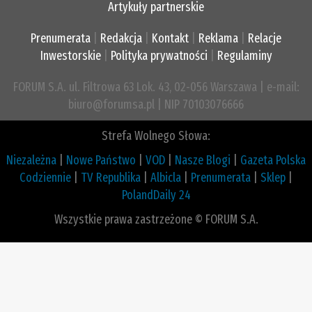
Artykuły partnerskie
Prenumerata
|
Redakcja
|
Kontakt
|
Reklama
|
Relacje
Inwestorskie
|
Polityka prywatności
|
Regulaminy
FORUM S.A. ul. Filtrowa 63 Lok. 43, 02-056 Warszawa | e-mail:
biuro@forumsa.pl | NIP 70103076666
Strefa Wolnego Słowa:
Niezależna
|
Nowe Państwo
|
VOD
|
Nasze Blogi
|
Gazeta Polska
Codziennie
|
TV Republika
|
Albicla
|
Prenumerata
|
Sklep
|
PolandDaily 24
Wszystkie prawa zastrzeżone © FORUM S.A.