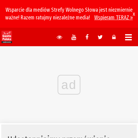
Wsparcie dla mediów Strefy Wolnego Słowa jest niezmiernie
x
ważne! Razem ratujmy niezależne media!
Wspieram TERAZ »
ad