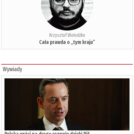
Krzysztof Wołodźko
Cała prawda o „tym kraju”
Wywiady
Polska wróci na drogę rozwoju dzięki PiS