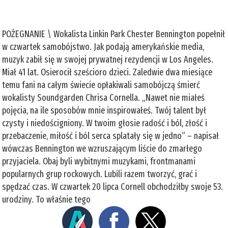
POŻEGNANIE \ Wokalista Linkin Park Chester Bennington popełnił
w czwartek samobójstwo. Jak podają amerykańskie media,
muzyk zabił się w swojej prywatnej rezydencji w Los Angeles.
Miał 41 lat. Osierocił sześcioro dzieci. Zaledwie dwa miesiące
temu fani na całym świecie opłakiwali samobójczą śmierć
wokalisty Soundgarden Chrisa Cornella. „Nawet nie miałeś
pojęcia, na ile sposobów mnie inspirowałeś. Twój talent był
czysty i niedościgniony. W twoim głosie radość i ból, złość i
przebaczenie, miłość i ból serca splatały się w jedno” – napisał
wówczas Bennington we wzruszającym liście do zmarłego
przyjaciela. Obaj byli wybitnymi muzykami, frontmanami
popularnych grup rockowych. Lubili razem tworzyć, grać i
spędzać czas. W czwartek 20 lipca Cornell obchodziłby swoje 53.
urodziny. To właśnie tego