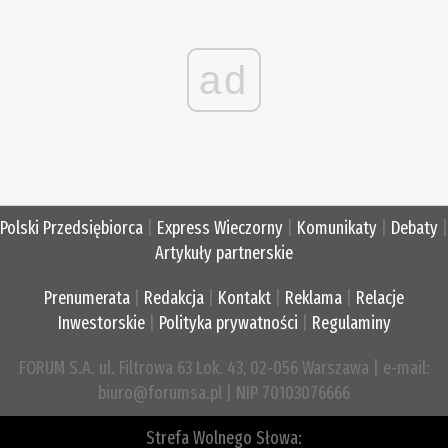
ad
Polski Przedsiębiorca
|
Express Wieczorny
|
Komunikaty
|
Debaty
|
Artykuły partnerskie
Prenumerata
|
Redakcja
|
Kontakt
|
Reklama
|
Relacje
Inwestorskie
|
Polityka prywatności
|
Regulaminy
FORUM S.A. ul. Filtrowa 63 Lok. 43, 02-056 Warszawa | e-mail:
biuro@forumsa.pl | NIP 70103076666
Strefa Wolnego Słowa: