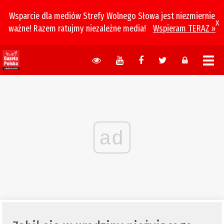
Wsparcie dla mediów Strefy Wolnego Słowa jest niezmiernie
x
ważne! Razem ratujmy niezależne media!
Wspieram TERAZ »
ad