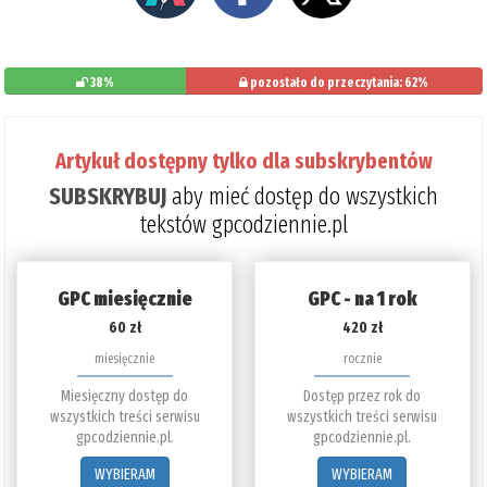
38%
pozostało do przeczytania: 62%
Artykuł dostępny tylko dla subskrybentów
SUBSKRYBUJ
aby mieć dostęp do wszystkich
tekstów gpcodziennie.pl
GPC miesięcznie
GPC - na 1 rok
60 zł
420 zł
miesięcznie
rocznie
Miesięczny dostęp do
Dostęp przez rok do
wszystkich treści serwisu
wszystkich treści serwisu
gpcodziennie.pl.
gpcodziennie.pl.
WYBIERAM
WYBIERAM