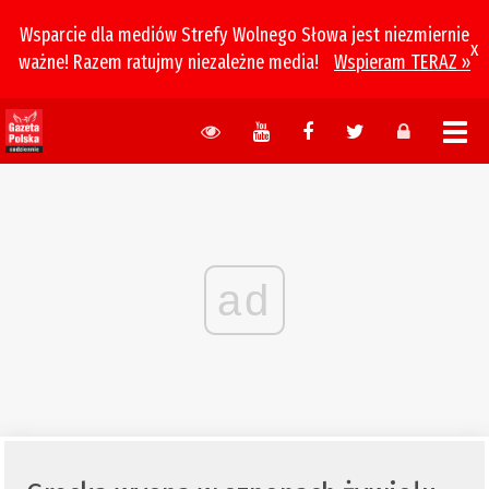
Wsparcie dla mediów Strefy Wolnego Słowa jest niezmiernie
x
ważne! Razem ratujmy niezależne media!
Wspieram TERAZ »
ad