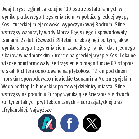
Dwaj turyści zginęli, a kolejne 100 osób zostało rannych w
wyniku piątkowego trzęsienia ziemi w pobliżu greckiej wyspy
Kos i tureckiej miejscowości wypoczynkowej Bodrum. Silne
wstrząsy wzburzyły wody Morza Egejskiego i spowodowały
tsunami. 27-letni Szwed i 39-letni Turek zginęli po tym, jak w
wyniku silnego trzęsienia ziemi zawalił się na nich dach jednego
z barów w nadmorskim kurorcie na greckiej wyspie Kos. Lokalne
władze poinformowały, że trzęsienie o magnitudzie 6,7 stopnia
w skali Richtera odnotowane na głębokości 12 km pod dnem
morskim spowodowało niewielkie tsunami na Morzu Egejskim.
Woda podtopiła budynki w portowej dzielnicy miasta. Silne
wstrząsy na południu Europy wynikają ze ścierania się dwóch
kontynentalnych płyt tektonicznych – euroazjatyckiej oraz
afrykańskiej. Najwyższe