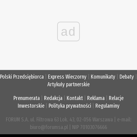
ad
Polski Przedsiębiorca
|
Express Wieczorny
|
Komunikaty
|
Debaty
|
Artykuły partnerskie
Prenumerata
|
Redakcja
|
Kontakt
|
Reklama
|
Relacje
Inwestorskie
|
Polityka prywatności
|
Regulaminy
FORUM S.A. ul. Filtrowa 63 Lok. 43, 02-056 Warszawa | e-mail:
biuro@forumsa.pl | NIP 70103076666