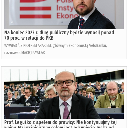
Na koniec 2027 r. dług publiczny będzie wynosił ponad
70 proc. w relacji do PKB
WYWIAD \ Z PIOTREM ARAKIEM, głównym ekonomistą VeloBanku,
rozmawia MACIEJ PAWLAK
Prof. Legutko z apelem do prawicy: Nie kontynuujmy tej
wojny. Najważniejszym celem jest odsunięcie Tuska od