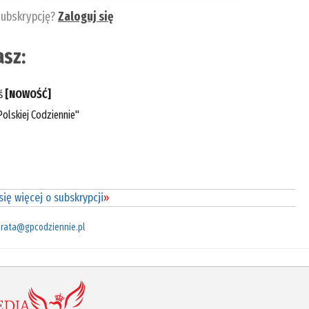
subskrypcję?
Zaloguj się
sz:
eś
[NOWOŚĆ]
olskiej Codziennie"
ię więcej o subskrypcji
»
rata@gpcodziennie.pl