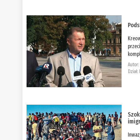
Pods
Kreow
przec
kompl
Autor
Dział:
Szok
imig
Inwaz