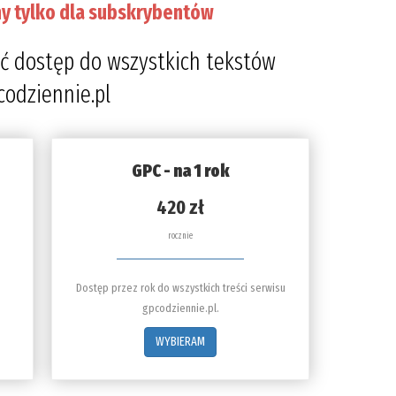
y tylko dla subskrybentów
ć dostęp do wszystkich tekstów
codziennie.pl
GPC - na 1 rok
420 zł
rocznie
Dostęp przez rok do wszystkich treści serwisu
gpcodziennie.pl.
WYBIERAM