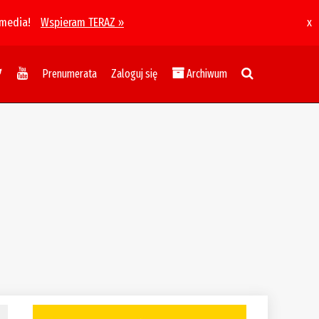
 media!
Wspieram TERAZ »
x
Prenumerata
Zaloguj się
Archiwum