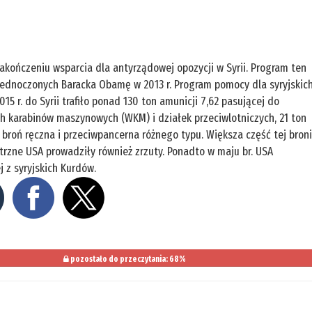
akończeniu wsparcia dla antyrządowej opozycji w Syrii. Program ten
jednoczonych Baracka Obamę w 2013 r. Program pomocy dla syryjskic
 r. do Syrii trafiło ponad 130 ton amunicji 7,62 pasującej do
ch karabinów maszynowych (WKM) i działek przeciwlotniczych, 21 ton
broń ręczna i przeciwpancerna różnego typu. Większa część tej bron
wietrzne USA prowadziły również zrzuty. Ponadto w maju br. USA
j z syryjskich Kurdów.
pozostało do przeczytania: 68%