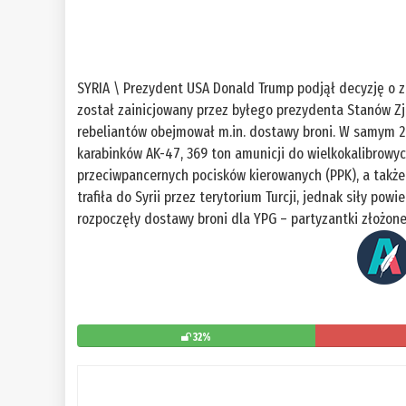
SYRIA \ Prezydent USA Donald Trump podjął decyzję o z
został zainicjowany przez byłego prezydenta Stanów Z
rebeliantów obejmował m.in. dostawy broni. W samym 2015
karabinków AK-47, 369 ton amunicji do wielkokalibrowy
przeciwpancernych pocisków kierowanych (PPK), a także 
trafiła do Syrii przez terytorium Turcji, jednak siły po
rozpoczęły dostawy broni dla YPG – partyzantki złożone
32%