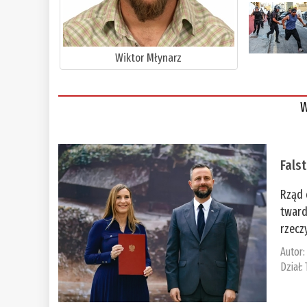
Wiktor Młynarz
W
Fals
Rząd 
tward
rzecz
Autor
Dział: