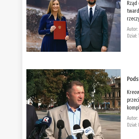
Rząd 
tward
rzecz
Autor
Dział:
Pods
Kreow
przec
kompl
Autor
Dział: