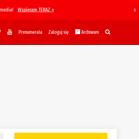
 media!
Wspieram TERAZ »
x
Prenumerata
Zaloguj się
Archiwum