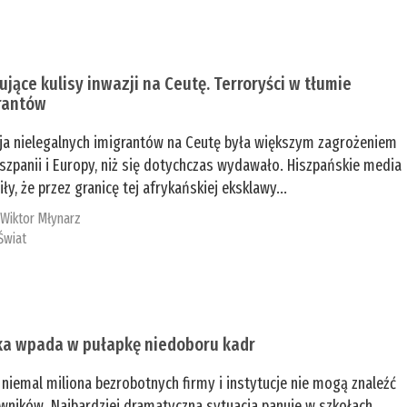
ujące kulisy inwazji na Ceutę. Terroryści w tłumie
rantów
ja nielegalnych imigrantów na Ceutę była większym zagrożeniem
iszpanii i Europy, niż się dotychczas wydawało. Hiszpańskie media
ły, że przez granicę tej afrykańskiej eksklawy...
:
Wiktor Młynarz
Świat
ka wpada w pułapkę niedoboru kadr
niemal miliona bezrobotnych firmy i instytucje nie mogą znaleźć
wników. Najbardziej dramatyczna sytuacja panuje w szkołach,