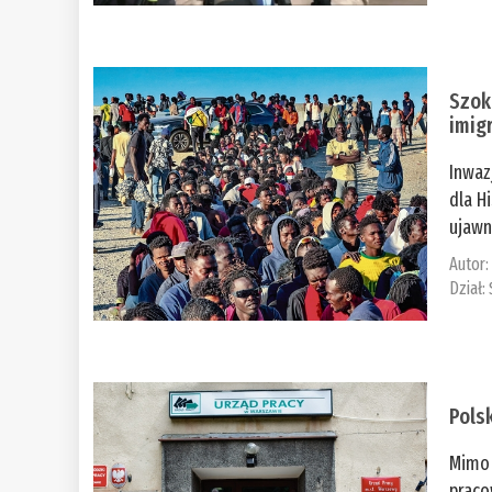
Szok
imig
Inwaz
dla H
ujawni
Autor
Dział:
Pols
Mimo 
praco