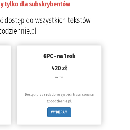
y tylko dla subskrybentów
prze
4
ć dostęp do wszystkich tekstów
codziennie.pl
GPC - na 1 rok
420 zł
rocznie
Dostęp przez rok do wszystkich treści serwisu
gpcodziennie.pl.
WYBIERAM