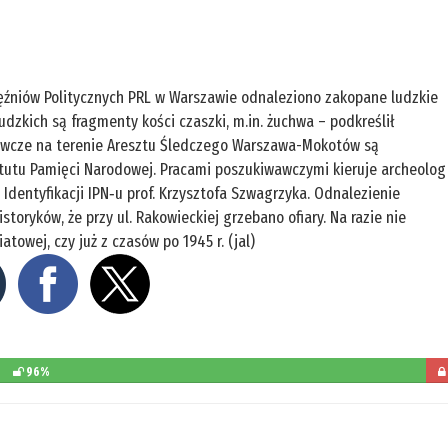
ięźniów Politycznych PRL w Warszawie odnaleziono zakopane ludzkie
dzkich są fragmenty kości czaszki, m.in. żuchwa – podkreślił
wawcze na terenie Aresztu Śledczego Warszawa-Mokotów są
tytutu Pamięci Narodowej. Pracami poszukiwawczymi kieruje archeolog
Identyfikacji IPN‑u prof. Krzysztofa Szwagrzyka. Odnalezienie
toryków, że przy ul. Rakowieckiej grzebano ofiary. Na razie nie
towej, czy już z czasów po 1945 r. (jal)
96%
poz
d