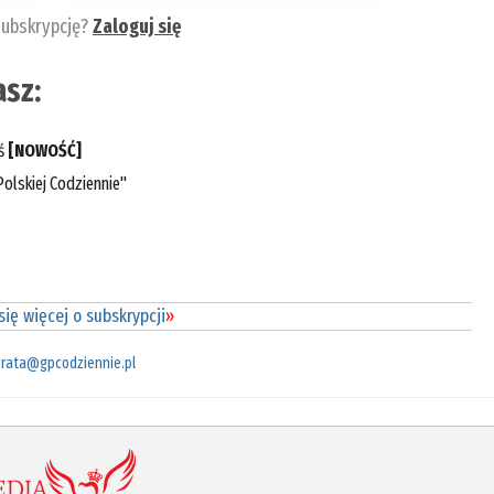
subskrypcję?
Zaloguj się
sz:
eś
[NOWOŚĆ]
olskiej Codziennie"
ię więcej o subskrypcji
»
rata@gpcodziennie.pl