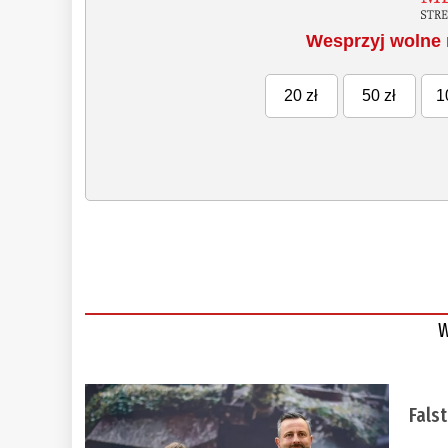
Wesprzyj wolne 
20 zł
50 zł
1
W
Fals