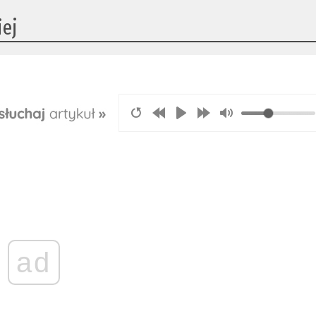
iej
ad