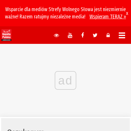
Wsparcie dla mediów Strefy Wolnego Słowa jest niezmiernie
x
ważne! Razem ratujmy niezależne media!
Wspieram TERAZ »
ad