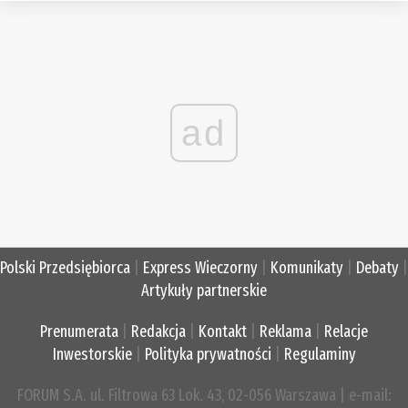
ad
Polski Przedsiębiorca
|
Express Wieczorny
|
Komunikaty
|
Debaty
|
Artykuły partnerskie
Prenumerata
|
Redakcja
|
Kontakt
|
Reklama
|
Relacje
Inwestorskie
|
Polityka prywatności
|
Regulaminy
FORUM S.A. ul. Filtrowa 63 Lok. 43, 02-056 Warszawa | e-mail: