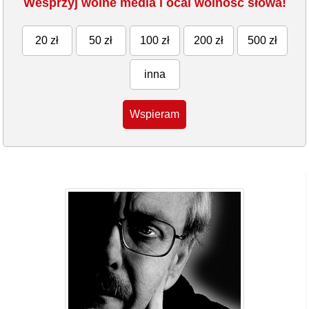
Wesprzyj wolne media i ocal wolność słowa!
20 zł
50 zł
100 zł
200 zł
500 zł
inna
Wspieram