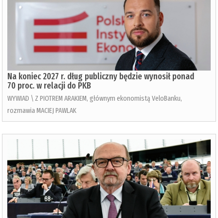
Na koniec 2027 r. dług publiczny będzie wynosił ponad
70 proc. w relacji do PKB
WYWIAD \ Z PIOTREM ARAKIEM, głównym ekonomistą VeloBanku,
rozmawia MACIEJ PAWLAK