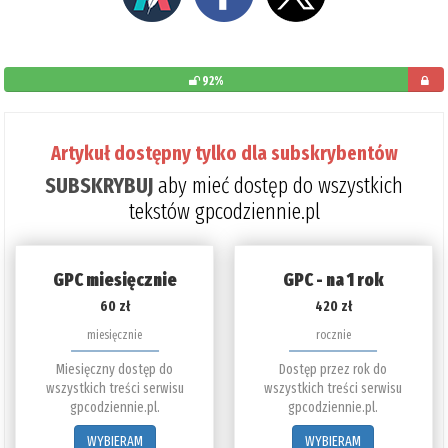
92%
pozost
do
Artykuł dostępny tylko dla subskrybentów
przeczy
SUBSKRYBUJ
aby mieć dostęp do wszystkich
8%
tekstów gpcodziennie.pl
GPC miesięcznie
GPC - na 1 rok
60 zł
420 zł
miesięcznie
rocznie
Miesięczny dostęp do
Dostęp przez rok do
wszystkich treści serwisu
wszystkich treści serwisu
gpcodziennie.pl.
gpcodziennie.pl.
WYBIERAM
WYBIERAM