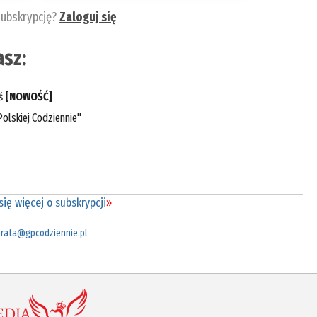
subskrypcję?
Zaloguj się
sz:
eś
[NOWOŚĆ]
olskiej Codziennie"
ię więcej o subskrypcji
»
rata@gpcodziennie.pl