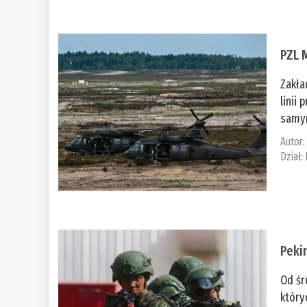
PZL 
Zakła
linii
samym
Autor
Dział:
Peki
Od śr
który