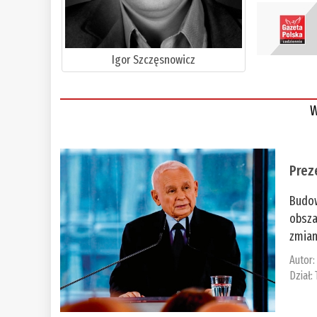
Igor Szczęsnowicz
W
Prez
Budow
obsza
zmian
Autor
Dział: