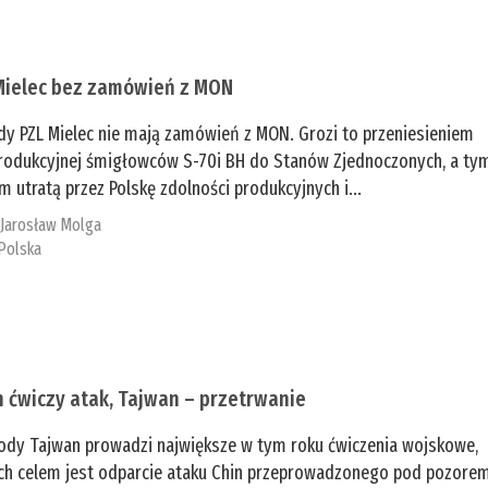
Mielec bez zamówień z MON
dy PZL Mielec nie mają zamówień z MON. Grozi to przeniesieniem
 produkcyjnej śmigłowców S-70i BH do Stanów Zjednoczonych, a ty
 utratą przez Polskę zdolności produkcyjnych i...
:
Jarosław Molga
Polska
n ćwiczy atak, Tajwan – przetrwanie
ody Tajwan prowadzi największe w tym roku ćwiczenia wojskowe,
ch celem jest odparcie ataku Chin przeprowadzonego pod pozore