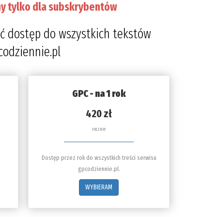
y tylko dla subskrybentów
ć dostęp do wszystkich tekstów
codziennie.pl
GPC - na 1 rok
420 zł
rocznie
Dostęp przez rok do wszystkich treści serwisu
gpcodziennie.pl.
WYBIERAM