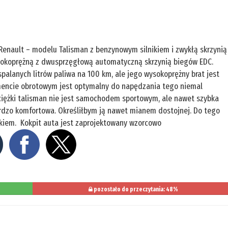
Renault – modelu Talisman z benzynowym silnikiem i zwykłą skrzynią
sokoprężną z dwusprzęgłową automatyczną skrzynią biegów EDC.
palanych litrów paliwa na 100 km, ale jego wysokoprężny brat jest
mencie obrotowym jest optymalny do napędzania tego niemal
ciężki talisman nie jest samochodem sportowym, ale nawet szybka
rdzo komfortowa. Określiłbym ją nawet mianem dostojnej. Do tego
ikiem. Kokpit auta jest zaprojektowany wzorcowo
pozostało do przeczytania: 48%