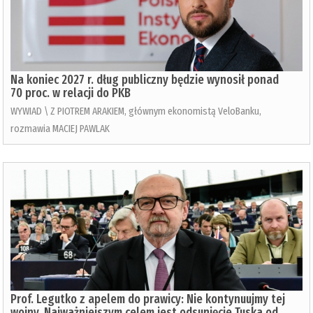
Na koniec 2027 r. dług publiczny będzie wynosił ponad
70 proc. w relacji do PKB
WYWIAD \ Z PIOTREM ARAKIEM, głównym ekonomistą VeloBanku,
rozmawia MACIEJ PAWLAK
Prof. Legutko z apelem do prawicy: Nie kontynuujmy tej
wojny. Najważniejszym celem jest odsunięcie Tuska od