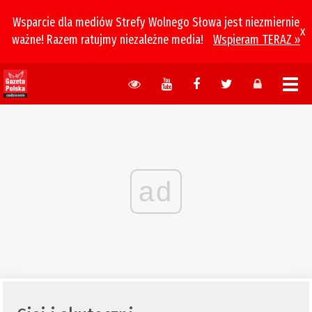
Wsparcie dla mediów Strefy Wolnego Słowa jest niezmiernie
x
ważne! Razem ratujmy niezależne media!
Wspieram TERAZ »
ad