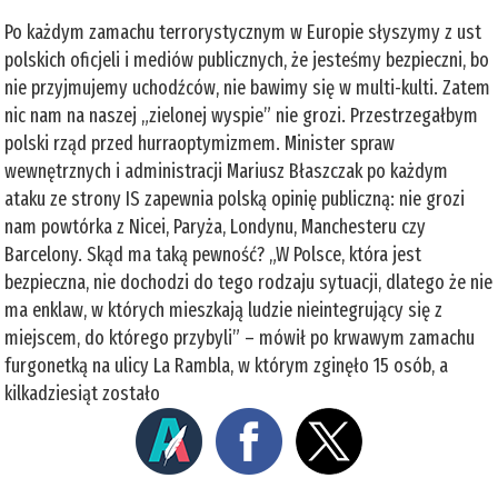
Po każdym zamachu terrorystycznym w Europie słyszymy z ust
polskich oficjeli i mediów publicznych, że jesteśmy bezpieczni, bo
nie przyjmujemy uchodźców, nie bawimy się w multi-kulti. Zatem
nic nam na naszej „zielonej wyspie” nie grozi. Przestrzegałbym
polski rząd przed hurraoptymizmem. Minister spraw
wewnętrznych i administracji Mariusz Błaszczak po każdym
ataku ze strony IS zapewnia polską opinię publiczną: nie grozi
nam powtórka z Nicei, Paryża, Londynu, Manchesteru czy
Barcelony. Skąd ma taką pewność? „W Polsce, która jest
bezpieczna, nie dochodzi do tego rodzaju sytuacji, dlatego że nie
ma enklaw, w których mieszkają ludzie nieintegrujący się z
miejscem, do którego przybyli” – mówił po krwawym zamachu
furgonetką na ulicy La Rambla, w którym zginęło 15 osób, a
kilkadziesiąt zostało