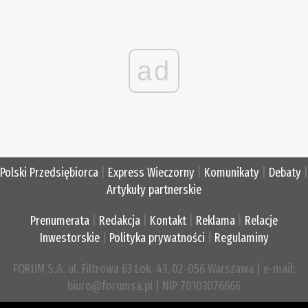
ad
Polski Przedsiębiorca
|
Express Wieczorny
|
Komunikaty
|
Debaty
|
Artykuły partnerskie
Prenumerata
|
Redakcja
|
Kontakt
|
Reklama
|
Relacje
Inwestorskie
|
Polityka prywatności
|
Regulaminy
FORUM S.A. ul. Filtrowa 63 Lok. 43, 02-056 Warszawa | e-mail:
biuro@forumsa.pl | NIP 70103076666