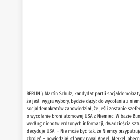
BERLIN \ Martin Schulz, kandydat partii socjaldemokrat
że jeśli wygra wybory, będzie dążył do wycofania z nie
socjaldemokratów zapowiedział, że jeśli zostanie szef
o wycofanie broni atomowej USA z Niemiec. W bazie Bun
według niepotwierdzonych informacji, dwadzieścia sztu
decyduje USA. – Nie może być tak, że Niemcy przypatruj
zbrojeń – powiedział główny rywal Angeli Merkel, obecn