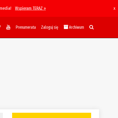
 media!
Wspieram TERAZ »
x
Prenumerata
Zaloguj się
Archiwum