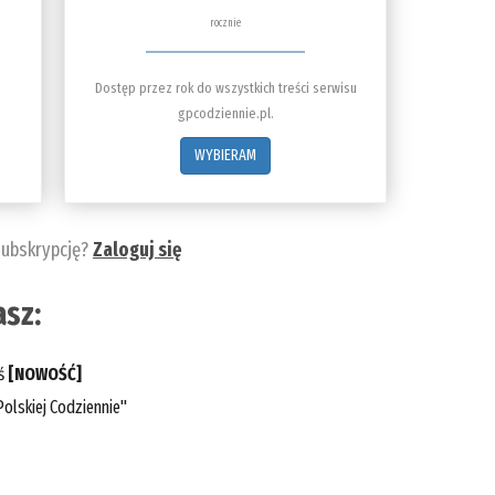
rocznie
Dostęp przez rok do wszystkich treści serwisu
gpcodziennie.pl.
WYBIERAM
subskrypcję?
Zaloguj się
sz:
eś
[NOWOŚĆ]
olskiej Codziennie"