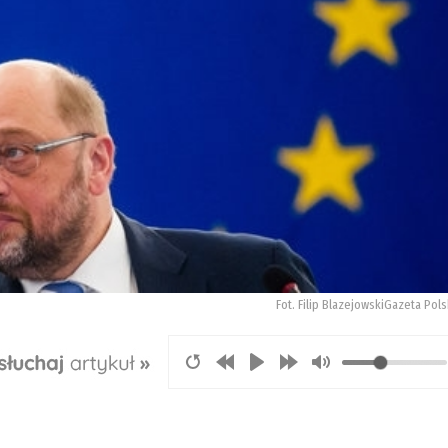
Fot. Filip BlazejowskiGazeta Pol