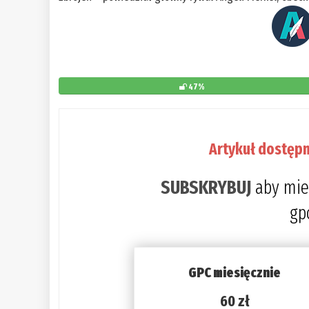
47%
Artykuł dostępn
SUBSKRYBUJ
aby mie
gp
GPC miesięcznie
60 zł