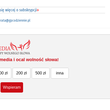
ię więcej o subskrypcji
»
rata@gpcodziennie.pl
media i ocal wolność słowa!
00 zł
200 zł
500 zł
inna
Wspieram