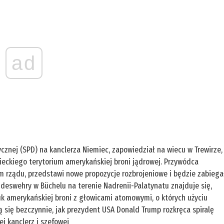
ad
ycznej (SPD) na kanclerza Niemiec, zapowiedział na wiecu w Trewirze,
mieckiego terytorium amerykańskiej broni jądrowej. Przywódca
em rządu, przedstawi nowe propozycje rozbrojeniowe i będzie zabiega
deswehry w Büchelu na terenie Nadrenii-Palatynatu znajduje się,
k amerykańskiej broni z głowicami atomowymi, o których użyciu
ą się bezczynnie, jak prezydent USA Donald Trump rozkręca spiralę
ej kanclerz i szefowej