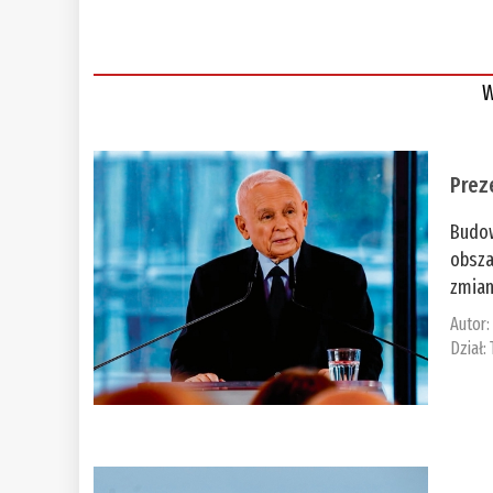
W
Prez
Budow
obsza
zmian
Autor
Dział: